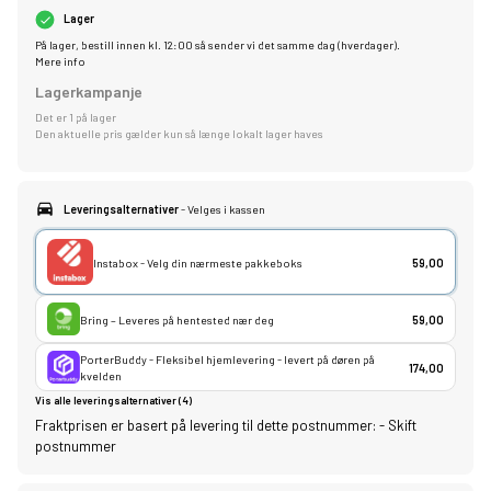
Lager
På lager, bestill innen kl. 12:00 så sender vi det samme dag (hverdager).
Mere info
Lagerkampanje
Det er 1 på lager
Den aktuelle pris gælder kun så længe lokalt lager haves
Leveringsalternativer
- Velges i kassen
Instabox - Velg din nærmeste pakkeboks
59,00
Bring – Leveres på hentested nær deg
59,00
PorterBuddy - Fleksibel hjemlevering - levert på døren på
174,00
kvelden
Vis alle leveringsalternativer (4)
Fraktprisen er basert på levering til dette postnummer:
-
Skift
postnummer