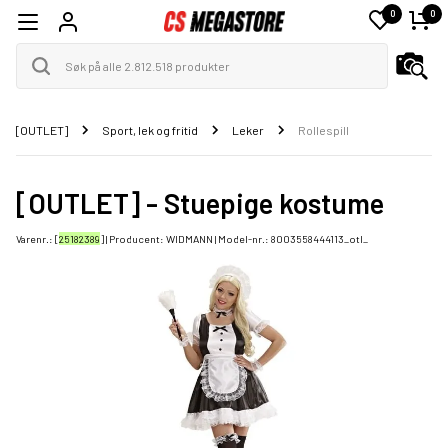
0
0
[OUTLET]
Sport, lek og fritid
Leker
Rollespill
[OUTLET] - Stuepige kostume
Varenr.: [
25182389
] | Producent:
WIDMANN
| Model-nr.:
8003558444113_otl_