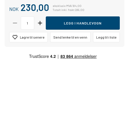
230,00
eksklusiv MVA 184,00
NOK
Totalt inkl. frakt 289,00
LEGG I HANDLEVOGN
Lagre til senere
Send lenke til en venn
Legg til i liste