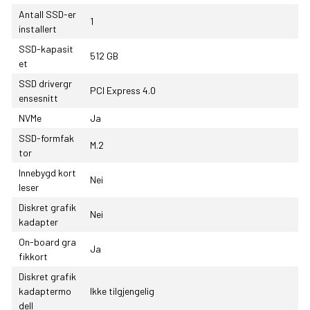
Antall SSD-er
1
installert
SSD-kapasit
512 GB
et
SSD drivergr
PCI Express 4.0
ensesnitt
NVMe
Ja
SSD-formfak
M.2
tor
Innebygd kort
Nei
leser
Diskret grafik
Nei
kadapter
On-board gra
Ja
fikkort
Diskret grafik
kadaptermo
Ikke tilgjengelig
dell