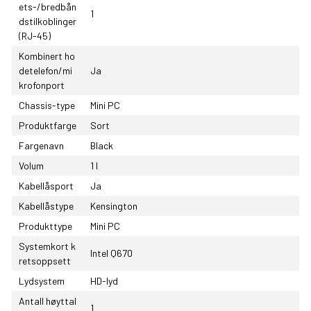
ets-/bredbån
1
dstilkoblinger
(RJ-45)
Kombinert ho
detelefon/mi
Ja
krofonport
Chassis-type
Mini PC
Produktfarge
Sort
Fargenavn
Black
Volum
1 l
Kabellåsport
Ja
Kabellåstype
Kensington
Produkttype
Mini PC
Systemkort k
Intel Q670
retsoppsett
Lydsystem
HD-lyd
Antall høyttal
1