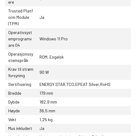
ere
Trusted Platf
orm Module
Ja
(TPM)
Operativsyst
emprogramv
Windows 11 Pro
are 04
Operasjonssy
ROM, Engelsk
stemspråk
Krav til strøm
90 W
forsyning
Sertifisering
ENERGY STAR,TCO,EPEAT Silver,RoHS
Bredde
179 mm
Dybde
182,9 mm
Høyde
36,5 mm
Vekt
1,25 kg
Mus inkludert
Ja