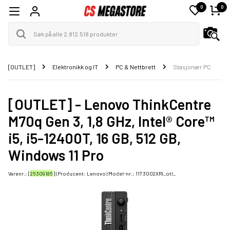
0
0
[OUTLET]
Elektronikk og IT
PC & Nettbrett
Stasjonær PC
[OUTLET] - Lenovo ThinkCentre
M70q Gen 3, 1,8 GHz, Intel® Core™
i5, i5-12400T, 16 GB, 512 GB,
Windows 11 Pro
Varenr.: [
25309185
] | Producent:
Lenovo
| Model-nr.:
11T3002XRI_otl_