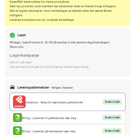
Spesifikk beskrivelse for dette produktet:
Helt nyt produkt, som hverken har skrammer eller er blevet brugt tidligere.
Det er typisk returvarer, hvor emballagen er skadet eller har været åbnet
tidligere.
Leveres komplet som ny i original emballage.
Lager
På lager, bestill innen kl. 12:00 så sender vi det samme dag (hverdager).
Mere info
Lagerkampanje
Det er 1 på lager
Den aktuelle pris gælder kun så længe lokalt lager haves
Leveringsalternativer
- Velges i kassen
Instabox - Velg din nærmeste pakkeboks
Gratis frakt
Bring – Leveres til pakkeboks nær deg
Gratis frakt
Bring – Leveres på hentested nær deg
Gratis frakt