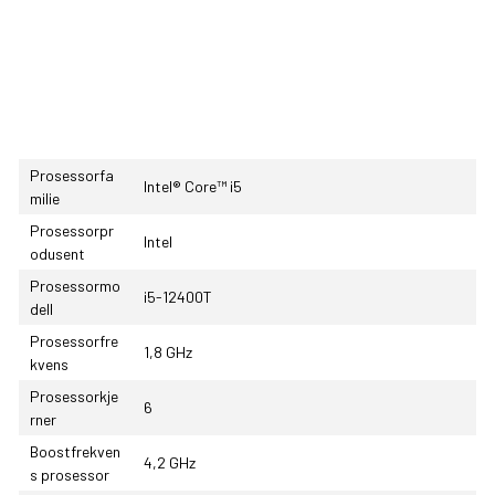
Prosessorfa
Intel® Core™ i5
milie
Prosessorpr
Intel
odusent
Prosessormo
i5-12400T
dell
Prosessorfre
1,8 GHz
kvens
Prosessorkje
6
rner
Boostfrekven
4,2 GHz
s prosessor