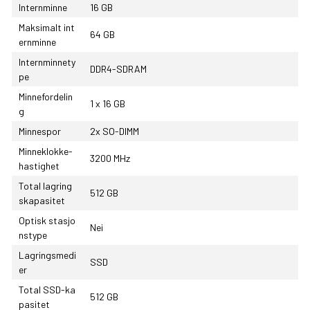
Internminne
16 GB
Maksimalt int
64 GB
ernminne
Internminnety
DDR4-SDRAM
pe
Minnefordelin
1 x 16 GB
g
Minnespor
2x SO-DIMM
Minneklokke-
3200 MHz
hastighet
Total lagring
512 GB
skapasitet
Optisk stasjo
Nei
nstype
Lagringsmedi
SSD
er
Total SSD-ka
512 GB
pasitet