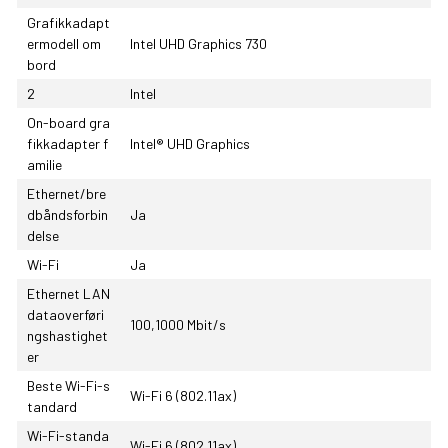
Grafikkadapt
ermodell om
Intel UHD Graphics 730
bord
2
Intel
On-board gra
fikkadapter f
Intel® UHD Graphics
amilie
Ethernet/bre
dbåndsforbin
Ja
delse
Wi-Fi
Ja
Ethernet LAN
dataoverføri
100,1000 Mbit/s
ngshastighet
er
Beste Wi-Fi-s
Wi-Fi 6 (802.11ax)
tandard
Wi-Fi-standa
Wi-Fi 6 (802.11ax)