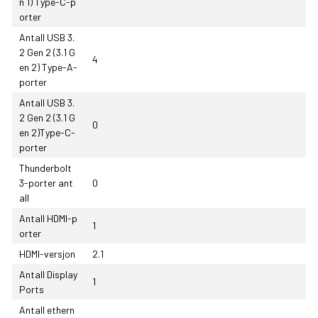
n 1) Type-C-p
orter
Antall USB 3.
2 Gen 2 (3.1 G
4
en 2) Type-A-
porter
Antall USB 3.
2 Gen 2 (3.1 G
0
en 2)Type-C-
porter
Thunderbolt
3-porter ant
0
all
Antall HDMI-p
1
orter
HDMI-versjon
2.1
Antall Display
1
Ports
Antall ethern