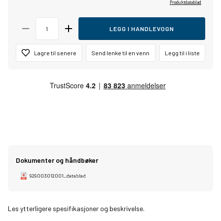
Produktdatablad
LEGG I HANDLEVOGN
Lagre til senere
Send lenke til en venn
Legg til i liste
Dokumenter og håndbøker
929003012001_datablad
Les ytterligere spesifikasjoner og beskrivelse.