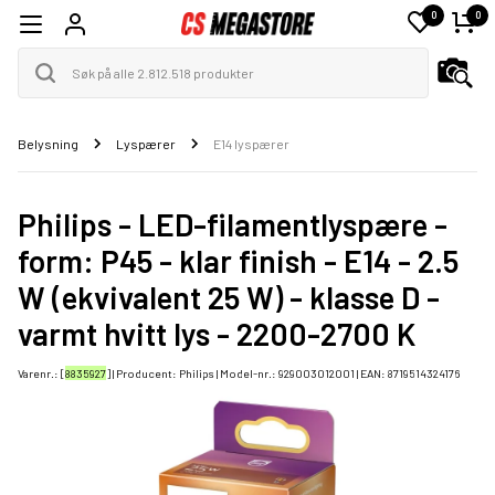
0
0
Belysning
Lyspærer
E14 lyspærer
Philips - LED-filamentlyspære -
form: P45 - klar finish - E14 - 2.5
W (ekvivalent 25 W) - klasse D -
varmt hvitt lys - 2200-2700 K
Varenr.: [
8835927
] | Producent:
Philips
| Model-nr.:
929003012001
| EAN:
8719514324176