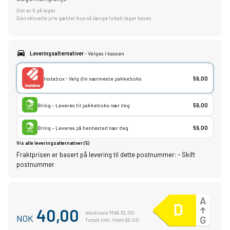
Det er 5 på lager
Den aktuelle pris gælder kun så længe lokalt lager haves
Leveringsalternativer
- Velges i kassen
Instabox - Velg din nærmeste pakkeboks
59,00
Bring – Leveres til pakkeboks nær deg
59,00
Bring – Leveres på hentested nær deg
59,00
Vis alle leveringsalternativer (5)
Fraktprisen er basert på levering til dette postnummer:
-
Skift
postnummer
40,00
eksklusiv MVA 32,00
NOK
Totalt inkl. frakt 99,00