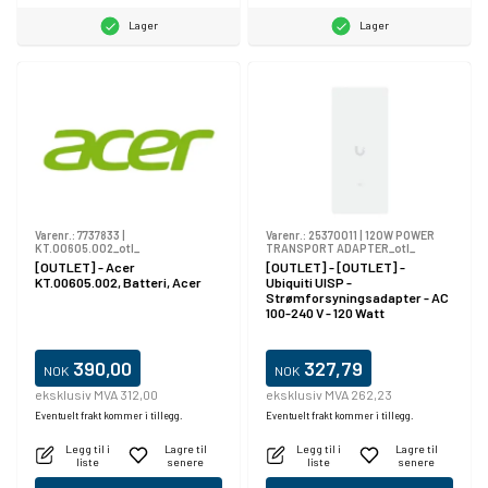
Lager
Lager
Varenr.:
7737833
|
Varenr.:
25370011
|
120W POWER
KT.00605.002_otl_
TRANSPORT ADAPTER_otl_
[OUTLET] - Acer
[OUTLET] - [OUTLET] -
KT.00605.002, Batteri, Acer
Ubiquiti UISP -
Strømforsyningsadapter - AC
100-240 V - 120 Watt
390,00
327,79
NOK
NOK
eksklusiv MVA 312,00
eksklusiv MVA 262,23
Eventuelt frakt kommer i tillegg.
Eventuelt frakt kommer i tillegg.
Legg til i
Lagre til
Legg til i
Lagre til
liste
senere
liste
senere