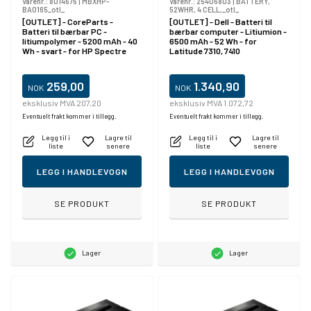
Varenr.:
8014676
|
MBXHP-
Varenr.:
25406803
|
BATTERY,
BA0165_otl_
52WHR, 4 CELL,_otl_
[OUTLET] - CoreParts -
[OUTLET] - Dell - Batteri til
Batteri til bærbar PC -
bærbar computer - Litiumion -
litiumpolymer - 5200 mAh - 40
6500 mAh - 52 Wh - for
Wh - svart - for HP Spectre
Latitude 7310, 7410
Laptop 13-v101na
259,00
1.340,90
NOK
NOK
eksklusiv MVA 207,20
eksklusiv MVA 1.072,72
Eventuelt frakt kommer i tillegg.
Eventuelt frakt kommer i tillegg.
Legg til i
Lagre til
Legg til i
Lagre til
liste
senere
liste
senere
LEGG I HANDLEVOGN
LEGG I HANDLEVOGN
SE PRODUKT
SE PRODUKT
Lager
Lager