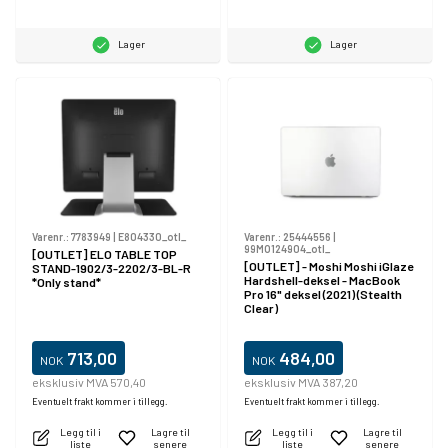
Lager
Lager
Varenr.:
7783949
|
E804330_otl_
Varenr.:
25444556
|
99MO124904_otl_
[OUTLET] ELO TABLE TOP
[OUTLET] - Moshi Moshi iGlaze
STAND-1902/3-2202/3-BL-R
Hardshell-deksel - MacBook
*Only stand*
Pro 16" deksel (2021) (Stealth
Clear)
713,00
484,00
NOK
NOK
eksklusiv MVA 570,40
eksklusiv MVA 387,20
Eventuelt frakt kommer i tillegg.
Eventuelt frakt kommer i tillegg.
Legg til i
Lagre til
Legg til i
Lagre til
liste
senere
liste
senere