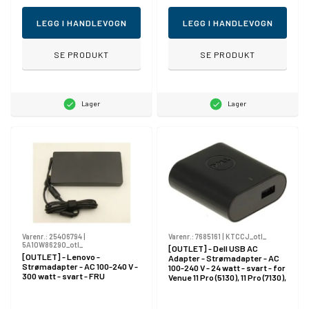
LEGG I HANDLEVOGN
LEGG I HANDLEVOGN
SE PRODUKT
SE PRODUKT
Lager
Lager
Varenr.:
25406794
|
Varenr.:
7685161
|
KTCCJ_otl_
5A10W86290_otl_
[OUTLET] - Dell USB AC
[OUTLET] - Lenovo -
Adapter - Strømadapter - AC
Strømadapter - AC 100-240 V -
100-240 V - 24 watt - svart - for
300 watt - svart - FRU
Venue 11 Pro (5130), 11 Pro (7130),
11 Pro (7139)