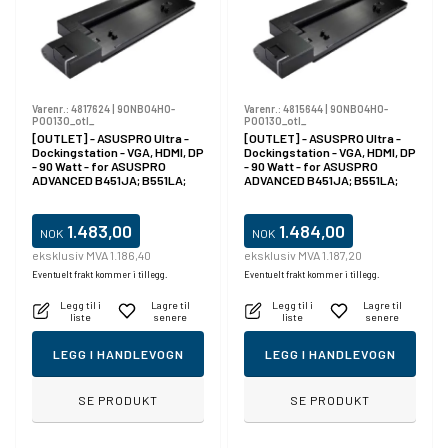
Varenr.:
4817624
|
90NB04H0-
Varenr.:
4815644
|
90NB04H0-
P00130_otl_
P00130_otl_
[OUTLET] - ASUSPRO Ultra -
[OUTLET] - ASUSPRO Ultra -
Dockingstation - VGA, HDMI, DP
Dockingstation - VGA, HDMI, DP
- 90 Watt - for ASUSPRO
- 90 Watt - for ASUSPRO
ADVANCED B451JA; B551LA;
ADVANCED B451JA; B551LA;
B551LG; BU201LA
B551LG; BU201LA
1.483,00
1.484,00
NOK
NOK
eksklusiv MVA 1.186,40
eksklusiv MVA 1.187,20
Eventuelt frakt kommer i tillegg.
Eventuelt frakt kommer i tillegg.
Legg til i
Lagre til
Legg til i
Lagre til
liste
senere
liste
senere
LEGG I HANDLEVOGN
LEGG I HANDLEVOGN
SE PRODUKT
SE PRODUKT