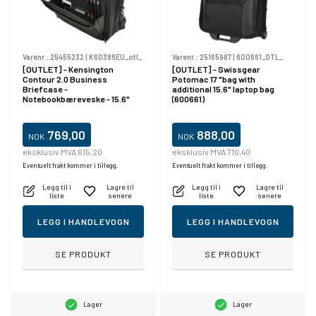
Varenr.:
25455232
|
K60386EU_otl_
Varenr.:
25165987
|
600661_OTL_
[OUTLET] - Kensington
[OUTLET] - Swissgear
Contour 2.0 Business
Potomac 17 "bag with
Briefcase -
additional 15.6" laptop bag
Notebookbæreveske - 15.6"
(600661)
769,00
888,00
NOK
NOK
eksklusiv MVA 615,20
eksklusiv MVA 710,40
Eventuelt frakt kommer i tillegg.
Eventuelt frakt kommer i tillegg.
Legg til i
Lagre til
Legg til i
Lagre til
liste
senere
liste
senere
LEGG I HANDLEVOGN
LEGG I HANDLEVOGN
SE PRODUKT
SE PRODUKT
Lager
Lager