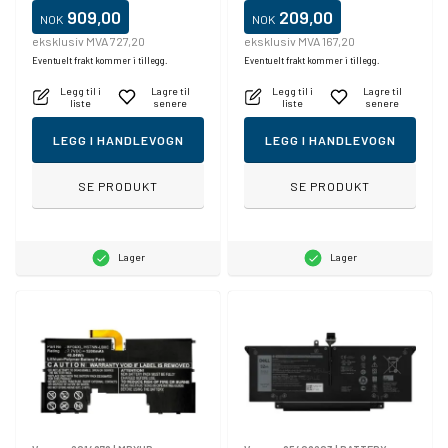
909,00
209,00
NOK
NOK
eksklusiv MVA 727,20
eksklusiv MVA 167,20
Eventuelt frakt kommer i tillegg.
Eventuelt frakt kommer i tillegg.
Legg til i
Lagre til
Legg til i
Lagre til
liste
senere
liste
senere
LEGG I HANDLEVOGN
LEGG I HANDLEVOGN
SE PRODUKT
SE PRODUKT
Lager
Lager