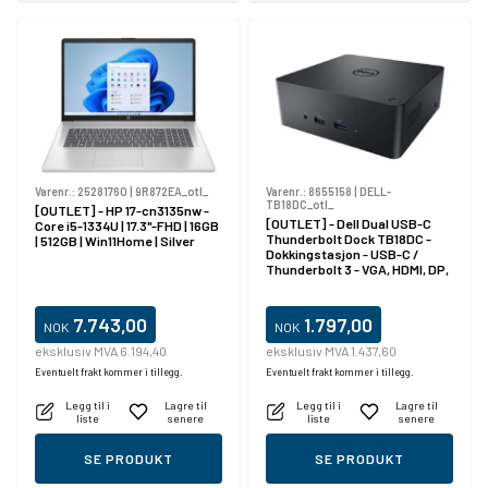
Varenr.:
25281760
|
9R872EA_otl_
Varenr.:
8655158
|
DELL-
TB18DC_otl_
[OUTLET] - HP 17-cn3135nw -
[OUTLET] - Dell Dual USB-C
Core i5-1334U | 17.3"-FHD | 16GB
Thunderbolt Dock TB18DC -
| 512GB | Win11Home | Silver
Dokkingstasjon - USB-C /
Thunderbolt 3 - VGA, HDMI, DP,
Mini DP, Thunderbolt - 1GbE -
210 watt - for Precision 7530,
7730
7.743,00
1.797,00
NOK
NOK
eksklusiv MVA 6.194,40
eksklusiv MVA 1.437,60
Eventuelt frakt kommer i tillegg.
Eventuelt frakt kommer i tillegg.
Legg til i
Lagre til
Legg til i
Lagre til
liste
senere
liste
senere
SE PRODUKT
SE PRODUKT