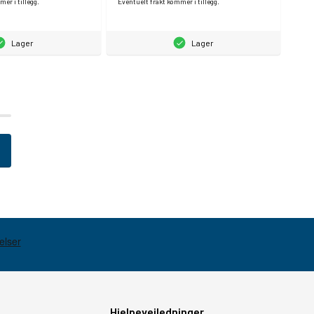
er i tillegg.
Eventuelt frakt kommer i tillegg.
Lager
Lager
Hjelpeveiledninger