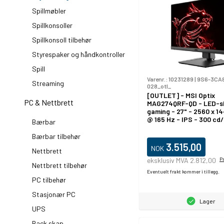
Spillmøbler
Spillkonsoller
Spillkonsoll tilbehør
Styrespaker og håndkontroller
Spill
Varenr.:
10231289
|
9S6-3CA
Streaming
028_otl_
[OUTLET] - MSI Optix
PC & Nettbrett
MAG274QRF-QD - LED-sk
gaming - 27" - 2560 x 
@ 165 Hz - IPS - 300 cd/
Bærbar
1000:1 - 1 ms - 2xHDMI,
DisplayPort, USB-C - sv
Bærbar tilbehør
3.515,00
NOK
Nettbrett
eksklusiv MVA 2.812,00
P
Nettbrett tilbehør
Eventuelt frakt kommer i tillegg.
PC tilbehør
Stasjonær PC
Lager
UPS
Rack skap