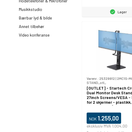
Hodetelefoner & Mikrofoner
Musikkstudio
Lager
Bærbar lyd & bilde
Annet tilbehør
Video konferanse
Varenr.:
25329912
|
2MC1S-M
STAND_otl_
[OUTLET] - Startech Cr
Dual Monitor Desk Stan
27inch Screens/VESA - 
for 2 skjermer - plastikk,
aluminium, stål - svart -
skjermstørrelse: 17"-27"
skrivebordsstativ
1.255,00
NOK
eksklusiv MVA 1.004,00