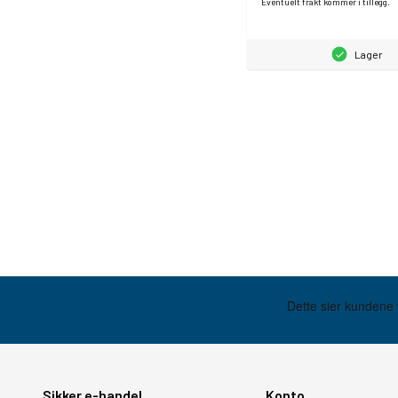
Eventuelt frakt kommer i tillegg.
Lager
Sikker e-handel
Konto