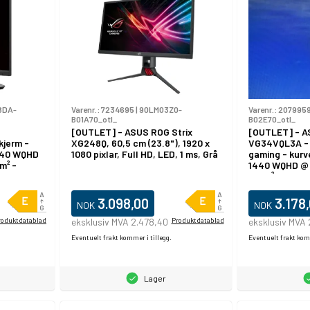
8DA-
Varenr.:
7234695
|
90LM03Z0-
Varenr.:
207995
B01A70_otl_
B02E70_otl_
[OUTLET] - ASUS ROG Strix
[OUTLET] - A
jerm -
XG248Q, 60,5 cm (23.8"), 1920 x
VG34VQL3A - 
1440 WQHD
1080 pixlar, Full HD, LED, 1 ms, Grå
gaming - kurv
m² -
1440 WQHD @ 
cd/m² - 4000:
art
1 ms - HDMI, D
høyttalere - s
3.098,00
3.178
NOK
NOK
roduktdatablad
eksklusiv MVA 2.478,40
Produktdatablad
eksklusiv MVA
Eventuelt frakt kommer i tillegg.
Eventuelt frakt komm
Lager