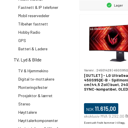
Lager
Fastnett & IP telefoner
Mobil reservedeler
Tilbehør fastnett
Hobby Radio
GPS
Batteri & Ladere
TV, Lyd & Bilde
Varenr.:
24501429
|
45GS95Q
TV & Hjemmekino
[OUTLET] - LG UltraGea
Digital tv-mottakere
45GS95QE-B - Spillmonit
cm (44,5 Zoll) buet, 240
Monteringsfester
SYNC-kompatibel, OLED 
2xHDMI [Energieklasse 
Prosjektor & lærret
(45GS95QE-B.AEU)
Stereo
11.615,00
NOK
Høyttalere
eksklusiv MVA 9.292,00
P
Høyttalerkomponenter
Eventuelt frakt kommer i tillegg.