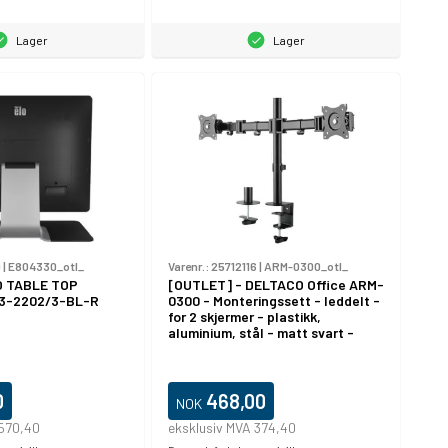
Lager
Lager
9
|
E804330_otl_
Varenr.:
25712116
|
ARM-0300_otl_
O TABLE TOP
[OUTLET] - DELTACO Office ARM-
3-2202/3-BL-R
0300 - Monteringssett - leddelt -
for 2 skjermer - plastikk,
aluminium, stål - matt svart -
skjermstørrelse: 13"-27" -
skrivebordsmonterbar
0
468,00
NOK
 570,40
eksklusiv MVA 374,40