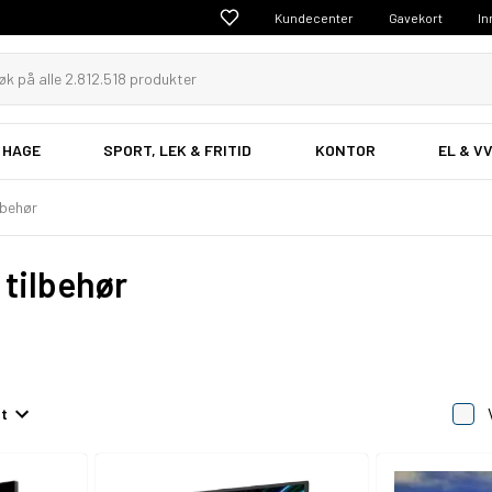
Kundecenter
Gavekort
In
 HAGE
SPORT, LEK & FRITID
KONTOR
EL & V
lbehør
 tilbehør
et