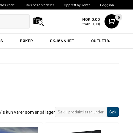
nløs kode
Søk i reservedeler
Opprett ny konto
Logg inn
0
NOK 0,00
(frakt: 0,00)
VS
BØKER
SKJØNNHET
OUTLET%
Vis kun varer som er på lager
Søk