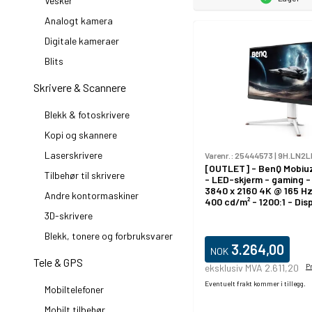
Vesker
Analogt kamera
Digitale kameraer
Blits
Skrivere & Scannere
Blekk & fotoskrivere
Kopi og skannere
Laserskrivere
Varenr.:
25444573
|
9H.LN2L
[OUTLET] - BenQ Mobiu
Tilbehør til skrivere
- LED-skjerm - gaming - 
3840 x 2160 4K @ 165 Hz
Andre kontormaskiner
400 cd/m² - 1200:1 - Di
400 - 1 ms - 3xHDMI, Dis
3D-skrivere
USB-C
Blekk, tonere og forbruksvarer
3.264,00
NOK
Tele & GPS
eksklusiv MVA 2.611,20
P
Eventuelt frakt kommer i tillegg.
Mobiltelefoner
Mobilt tilbehør