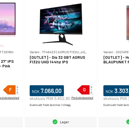
7T2K180-
Varenr.:
7749423
|
AORUS FI32U_otl_
Varenr.:
2021476
[OUTLET] - Dis 32 GBT AORUS
[OUTLET] - H
 27“ IPS
FI32U UHD 144hz IPS
BLAUPUNKT 
- Pink
7.066,00
3.303
NOK
NOK
roduktdatablad
eksklusiv MVA 5.652,80
Produktdatablad
eksklusiv MVA
Eventuelt frakt kommer i tillegg.
Eventuelt frakt komm
Lager