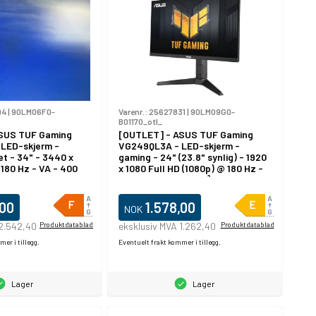
94
|
90LM06F0-
Varenr.:
25627831
|
90LM09G0-
B01170_otl_
SUS TUF Gaming
[OUTLET] - ASUS TUF Gaming
LED-skjerm -
VG249QL3A - LED-skjerm -
et - 34" - 3440 x
gaming - 24" (23.8" synlig) - 1920
180 Hz - VA - 400
x 1080 Full HD (1080p) @ 180 Hz -
1 - DisplayHDR 400 -
Fast IPS - 350 cd/m² - 1000:1 - 1
isplayPort -
ms - HDMI, DisplayPort -
vart
høyttalere - svart
,00
1.578,00
NOK
 2.542,40
Produktdatablad
eksklusiv MVA 1.262,40
Produktdatablad
er i tillegg.
Eventuelt frakt kommer i tillegg.
Lager
Lager