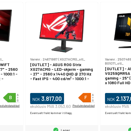
l_
Varenr.:
24671987
|
XG27ACMG_otl_
Varenr.:
2507489
B01O71_otl_
SWIFT
[OUTLET] - ASUS ROG Strix
[OUTLET] - A
7" - 2560
XG27ACMG - LED-skjerm - gaming
VG259QMR5A -
- 1000:1 -
- 27" - 2560 x 1440 QHD @ 270 Hz
gaming - 25" (
 -
- Fast IPS - 400 cd/m² - 1000:1 -
x 1080 Full HD
DisplayHDR 400 - 1 ms - HDMI,
Fast IPS - 300
DisplayPort, USB-C - svart
DisplayHDR 40
DisplayPort - 
3.817,00
2.137
NOK
NOK
roduktdatablad
eksklusiv MVA 3.053,60
Produktdatablad
eksklusiv MVA 
Eventuelt frakt kommer i tillegg.
Eventuelt frakt komm
Lager