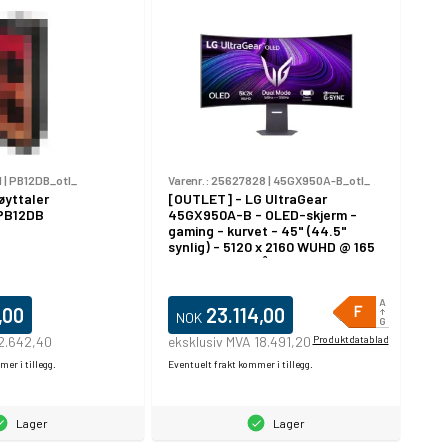
1
|
PB12DB_otl_
Varenr.:
25627828
|
45GX950A-B_otl_
øyttaler
[OUTLET] - LG UltraGear
PB12DB
45GX950A-B - OLED-skjerm -
gaming - kurvet - 45" (44.5"
synlig) - 5120 x 2160 WUHD @ 165
Hz - 1300 cd/m² - 1500000:1 -
DisplayHDR 400 True Black - 0.03
ms - 2xHDMI, DisplayPort, USB-C
- høyttalere - svart
,00
23.114,00
NOK
 2.642,40
eksklusiv MVA 18.491,20
Produktdatablad
er i tillegg.
Eventuelt frakt kommer i tillegg.
Lager
Lager