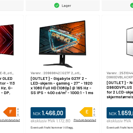
Lager
E-B_otl_
Varenr.:
20969842
|
G27F 2_otl_
Varenr.:
253104
D960DVBLACKP
r OLED
[OUTLET] - Gigabyte G27F 2 -
[OUTLET] - 
or - 113
LED-skjerm - gaming - 27" - 1920
D960DVPLUS -
 Hz, G-
x 1080 Full HD (1080p) @ 165 Hz -
for 2 LCD-skje
- DP,
SS IPS - 400 cd/m² - 1000:1 - 1 ms
skjermstørrels
F]
- 2xHDMI, DisplayPort
klemmemonte
skrivebordsm
1.466,00
1.659
NOK
NOK
roduktdatablad
eksklusiv MVA 1.172,80
Produktdatablad
eksklusiv MVA 
Eventuelt frakt kommer i tillegg.
Eventuelt frakt komm