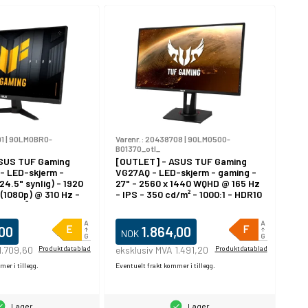
1
|
90LM0BR0-
Varenr.:
20438708
|
90LM0500-
B01370_otl_
SUS TUF Gaming
[OUTLET] - ASUS TUF Gaming
 LED-skjerm -
VG27AQ - LED-skjerm - gaming -
24.5" synlig) - 1920
27" - 2560 x 1440 WQHD @ 165 Hz
 (1080p) @ 310 Hz -
- IPS - 350 cd/m² - 1000:1 - HDR10
 cd/m² - 1000:1 -
- 1 ms - 2xHDMI, DisplayPort -
0 - 1 ms - 2xHDMI,
høyttalere
høyttalere - svart
,00
1.864,00
NOK
1.709,60
Produktdatablad
eksklusiv MVA 1.491,20
Produktdatablad
er i tillegg.
Eventuelt frakt kommer i tillegg.
Lager
Lager