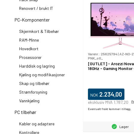
Renovert / brukt IT
PC-Komponenter
Skjermkort & Tilbehør
RAM-Minne
Hovedkort
Varenr.:
25625794
|
AZ-NO-2
Prosessorer
PNK_otl_
[OUTLET] - Arozzi Nova
Harddisk og lagring
180Hz - Gaming Monitor 
Kjøling og modifikasjoner
Skap og tilbehør
Strømforsyning
2.234,00
NOK
Vannkjøling
eksklusiv MVA 1.787,20
P
Eventuelt frakt kommer i tillegg.
PC tilbehør
Kabler og adaptere
Lager
Kontrollere