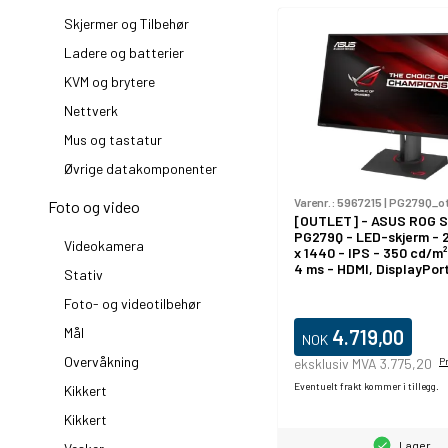
Skjermer og Tilbehør
Ladere og batterier
KVM og brytere
Nettverk
Mus og tastatur
Øvrige datakomponenter
Varenr.:
5967215
|
PG279Q_ot
Foto og video
[OUTLET] - ASUS ROG 
PG279Q - LED-skjerm - 2
Videokamera
x 1440 - IPS - 350 cd/m² 
4 ms - HDMI, DisplayPort
Stativ
høyttalere - svart
Foto- og videotilbehør
Mål
4.719,00
NOK
Overvåkning
eksklusiv MVA 3.775,20
P
Eventuelt frakt kommer i tillegg.
Kikkert
Kikkert
Lager