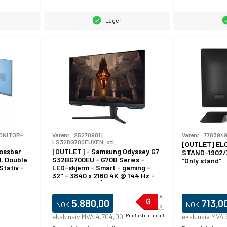
Lager
ONITOR-
Varenr.:
25270901
|
Varenr.:
778394
LS32BG700EUXEN_otl_
[OUTLET] EL
ossbar
[OUTLET] - Samsung Odyssey G7
STAND-1902/
d, Double
S32BG700EU - G70B Series -
*Only stand*
Stativ -
LED-skjerm - Smart - gaming -
32" - 3840 x 2160 4K @ 144 Hz -
IPS - 350 cd/m² - 1000:1 -
 -
DisplayHDR 400 - 1 ms - 2xHDMI,
DisplayPort - høyttalere - svart
5.880,00
713,0
NOK
NOK
eksklusiv MVA 4.704,00
Produktdatablad
eksklusiv MVA