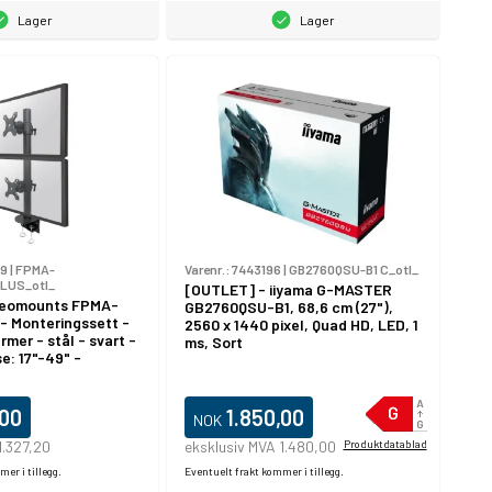
Lager
Lager
49
|
FPMA-
Varenr.:
7443196
|
GB2760QSU-B1 C_otl_
LUS_otl_
[OUTLET] - iiyama G-MASTER
Neomounts FPMA-
GB2760QSU-B1, 68,6 cm (27"),
 Monteringssett -
2560 x 1440 pixel, Quad HD, LED, 1
rmer - stål - svart -
ms, Sort
e: 17"-49" -
rbar,
onterbar
,00
1.850,00
NOK
1.327,20
eksklusiv MVA 1.480,00
Produktdatablad
er i tillegg.
Eventuelt frakt kommer i tillegg.