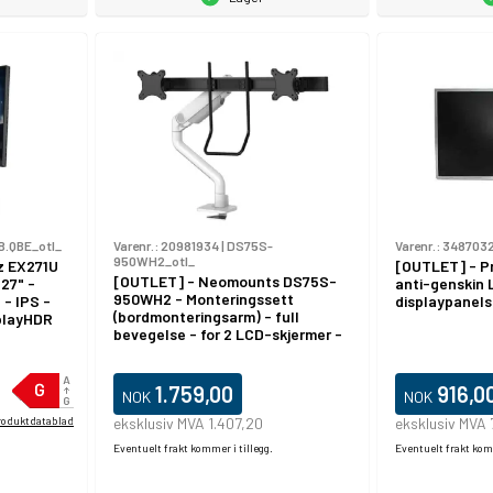
B.QBE_otl_
Varenr.:
20981934
|
DS75S-
Varenr.:
348703
950WH2_otl_
z EX271U
[OUTLET] - Pr
[OUTLET] - Neomounts DS75S-
27" -
anti-genskin 
950WH2 - Monteringssett
 - IPS -
displaypanels
(bordmonteringsarm) - full
splayHDR
bevegelse - for 2 LCD-skjermer -
playPort,
aluminium - hvit -
skjermstørrelse: 17"-32"
1.759,00
916,0
NOK
NOK
roduktdatablad
eksklusiv MVA 1.407,20
eksklusiv MVA
Eventuelt frakt kommer i tillegg.
Eventuelt frakt komm