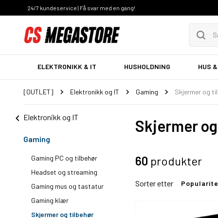
24/7 kundeservice | Få svar med en gang!
ELEKTRONIKK & IT
HUSHOLDNING
HUS &
[OUTLET]
Elektronikk og IT
Gaming
Skjermer og ti
Elektronikk og IT
Skjermer og
Gaming
Gaming PC og tilbehør
60
produkter
Headset og streaming
Sorter etter
Popularit
Gaming mus og tastatur
Gaming klær
Skjermer og tilbehør