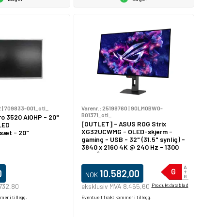
2
|
709833-001_otl_
Varenr.:
25199760
|
90LM0BW0-
B01371_otl_
o 3520 AiOHP - 20"
[OUTLET] - ASUS ROG Strix
LED
XG32UCWMG - OLED-skjerm -
sæt - 20"
gaming - USB - 32" (31.5" synlig) -
3840 x 2160 4K @ 240 Hz - 1300
cd/m² - 15000000:1 - DisplayHDR
400 True Black - 0.03 ms -
2xHDMI, DisplayPort, USB-C -
0
10.582,00
NOK
svart
 732,80
eksklusiv MVA 8.465,60
Produktdatablad
er i tillegg.
Eventuelt frakt kommer i tillegg.