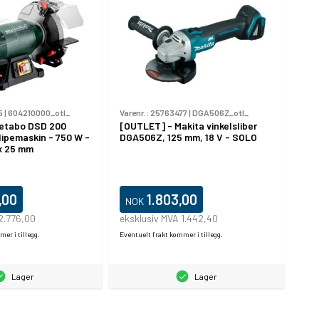
5
|
604210000_otl_
Varenr.:
25763477
|
DGA506Z_otl_
etabo DSD 200
[OUTLET] - Makita vinkelsliber
ipemaskin - 750 W -
DGA506Z, 125 mm, 18 V - SOLO
 x 25 mm
,00
1.803,00
NOK
2.776,00
eksklusiv MVA 1.442,40
er i tillegg.
Eventuelt frakt kommer i tillegg.
Lager
Lager