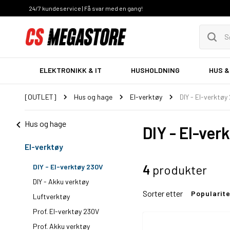
24/7 kundeservice | Få svar med en gang!
ELEKTRONIKK & IT
HUSHOLDNING
HUS &
[OUTLET]
Hus og hage
El-verktøy
DIY - El-verktøy
Hus og hage
DIY - El-ver
El-verktøy
DIY - El-verktøy 230V
4
produkter
DIY - Akku verktøy
Sorter etter
Popularit
Luftverktøy
Prof. El-verktøy 230V
Prof. Akku verktøy