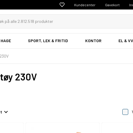
Kundecenter
Gavekort
In
 HAGE
SPORT, LEK & FRITID
KONTOR
EL & V
 230V
ktøy 230V
et