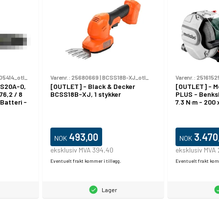
5414_otl_
Varenr.:
25680669
|
BCSS18B-XJ_otl_
Varenr.:
2516152
CS20A-0,
[OUTLET] - Black & Decker
[OUTLET] - M
76,2 / 8
BCSS18B-XJ, 1 stykker
PLUS - Benksl
 Batteri -
7.3 N·m - 200
493,00
3.470
NOK
NOK
eksklusiv MVA 394,40
eksklusiv MVA 
Eventuelt frakt kommer i tillegg.
Eventuelt frakt komm
Lager