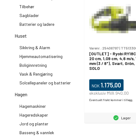
Tilbehør
Sagblader
Batterier og ladere
Huset
Sikkring & Alarm
Varenr.:
25406797
|
TT513300
[OUTLET] - Ryobi RY18
Hjemmeautomatisering
20 cm, 1,09 cm, 4,6 m/s, 
mm (3 / 8"), Svart, Grön,
Boliginnretning
SOLO
Vask & Rengjøring
Solcellepaneler og batterier
1.175,00
NOK
eksklusiv MVA 940,00
Hagen
Eventuelt frakt kommer i tillegg.
Hagemaskiner
Hageredskaper
Lager
Jord og planter
Basseng & vannlek