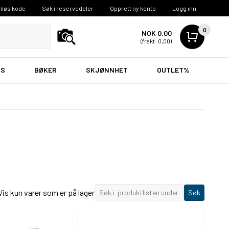
nløs kode
Søk i reservedeler
Opprett ny konto
Logg inn
0
NOK 0,00
(frakt: 0,00)
VS
BØKER
SKJØNNHET
OUTLET%
Vis kun varer som er på lager
Søk