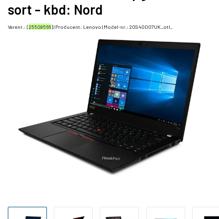
sort - kbd: Nord
Varenr.: [
25508566
] | Producent:
Lenovo
| Model-nr.:
20S40007UK_otl_