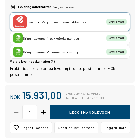
Leveringsalternativer
- Velges i kassen
Instabox - Velg din nærmeste pakkeboks
Gratis frakt
Bring – Leveres til pakkeboks nær deg
Gratis frakt
Bring – Leveres på hentested nær deg
Gratis frakt
Vis alle leveringsalternativer (4)
Fraktprisen er basert på levering til dette postnummer:
-
Skift
postnummer
15.931,00
eksklusiv MVA 12.744,80
NOK
Totalt inkl. frakt 15.931,00
LEGG I HANDLEVOGN
Lagre til senere
Send lenke til en venn
Legg til i liste