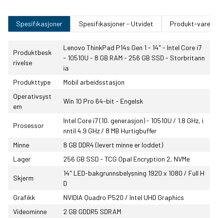
Spesifikasjoner
Spesifikasjoner - Utvidet
Produkt-varenu
Lenovo ThinkPad P14s Gen 1 - 14" - Intel Core i7
Produktbesk
- 10510U - 8 GB RAM - 256 GB SSD - Storbritann
rivelse
ia
Produkttype
Mobil arbeidsstasjon
Operativsyst
Win 10 Pro 64-bit - Engelsk
em
Intel Core i7 (10. generasjon) - 10510U / 1.8 GHz, i
Prosessor
nntil 4.9 GHz / 8 MB Hurtigbuffer
Minne
8 GB DDR4 (levert minne er loddet)
Lager
256 GB SSD - TCG Opal Encryption 2, NVMe
14" LED-bakgrunnsbelysning 1920 x 1080 / Full H
Skjerm
D
Grafikk
NVIDIA Quadro P520 / Intel UHD Graphics
Videominne
2 GB GDDR5 SDRAM