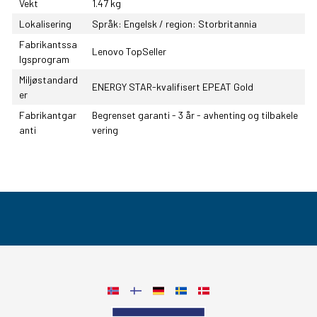
Vekt
1.47 kg
Lokalisering
Språk: Engelsk / region: Storbritannia
Fabrikantssa
Lenovo TopSeller
lgsprogram
Miljøstandard
ENERGY STAR-kvalifisert EPEAT Gold
er
Fabrikantgar
Begrenset garanti - 3 år - avhenting og tilbakele
anti
vering