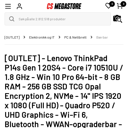
0
0
[OUTLET]
Elektronikk og IT
PC & Nettbrett
Bærbar
[OUTLET] - Lenovo ThinkPad
P14s Gen 1 20S4 - Core i7 10510U /
1.8 GHz - Win 10 Pro 64-bit - 8 GB
RAM - 256 GB SSD TCG Opal
Encryption 2, NVMe - 14" IPS 1920
x 1080 (Full HD) - Quadro P520 /
UHD Graphics - Wi-Fi 6,
Bluetooth - WWAN-opgraderbar -