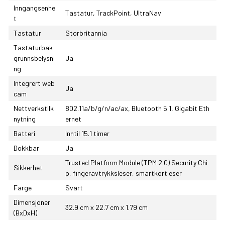
Inngangsenhe
Tastatur, TrackPoint, UltraNav
t
Tastatur
Storbritannia
Tastaturbak
grunnsbelysni
Ja
ng
Integrert web
Ja
cam
Nettverkstilk
802.11a/b/g/n/ac/ax, Bluetooth 5.1, Gigabit Eth
nytning
ernet
Batteri
Inntil 15.1 timer
Dokkbar
Ja
Trusted Platform Module (TPM 2.0) Security Chi
Sikkerhet
p, fingeravtrykksleser, smartkortleser
Farge
Svart
Dimensjoner
32.9 cm x 22.7 cm x 1.79 cm
(BxDxH)