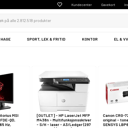
Kundecenter
Gavekort
In
 HAGE
SPORT, LEK & FRITID
KONTOR
EL & V
omponenter
Gaming
ere & Scannere
Tele & GPS
torius MSI
[OUTLET] - HP LaserJet MFP
Canon CRG-72
RFDE-QD,
M438n - Multifunksjonsskriver
original - ton
165 Hz,
- S/H - laser - A3/Ledger (297
SENSYS LBP6