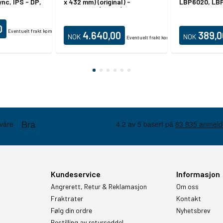
nc, IPS - DP,
x 432 mm) (original) -
LBP6020, LB
A3/Ledger (medie) - opp til 22
LBP6030, LB
spm (kopiering) - opp til 24
LBP6030w, M
spm (trykking) - 350 ark - USB
0
Eventuelt frakt kommer i tillegg.
2.0, LAN
4.640,00
389,0
NOK
NOK
Eventuelt frakt kommer i tillegg.
Produktdatablad
Kundeservice
Informasjon
Angrerett, Retur & Reklamasjon
Om oss
Fraktrater
Kontakt
Følg din ordre
Nyhetsbrev
Bestilling av returseddel