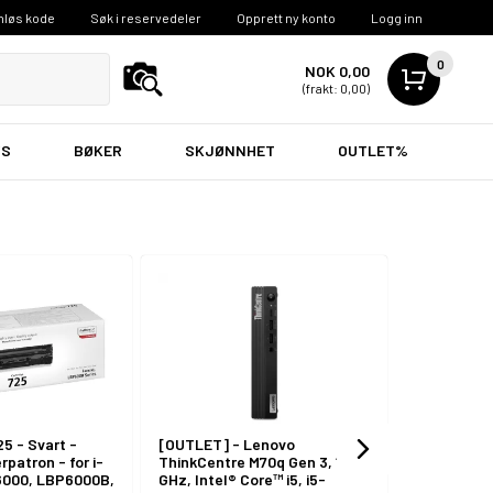
nløs kode
Søk i reservedeler
Opprett ny konto
Logg inn
0
NOK 0,00
(frakt: 0,00)
VS
BØKER
SKJØNNHET
OUTLET%
PC tilbehør
TV, Lyd & Bilde
5 - Svart -
[OUTLET] - Lenovo
[OUTLET] -
erpatron - for i-
ThinkCentre M70q Gen 3, 1,8
17 AL17-31P
000, LBP6000B,
GHz, Intel® Core™ i5, i5-
N355 / innti