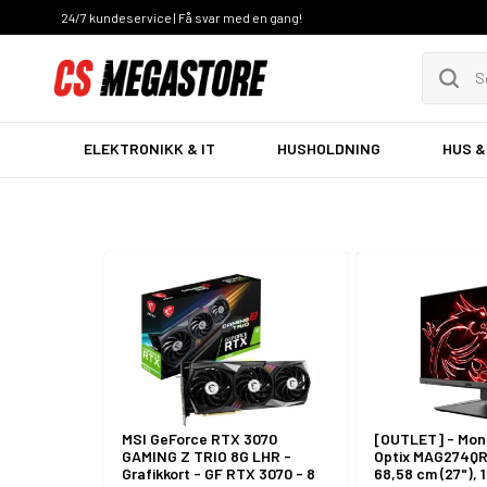
24/7 kundeservice | Få svar med en gang!
ELEKTRONIKK & IT
HUSHOLDNING
HUS &
PC & Nettbrett
PC-K
Foto og video
Skriv
MSI GeForce RTX 3070
[OUTLET] - Moni
GAMING Z TRIO 8G LHR -
Optix MAG274Q
Grafikkort - GF RTX 3070 - 8
68,58 cm (27"), 