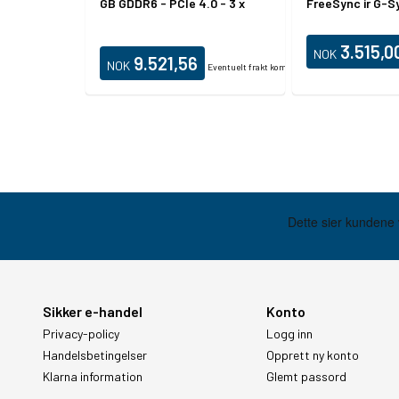
GB GDDR6 - PCIe 4.0 - 3 x
FreeSync ir G-Sy
DisplayPort, HDMI - LHR
HDMI
3.515,0
NOK
9.521,56
NOK
Eventuelt frakt kommer i tillegg.
Sikker e-handel
Konto
Privacy-policy
Logg inn
Handelsbetingelser
Opprett ny konto
Klarna information
Glemt passord