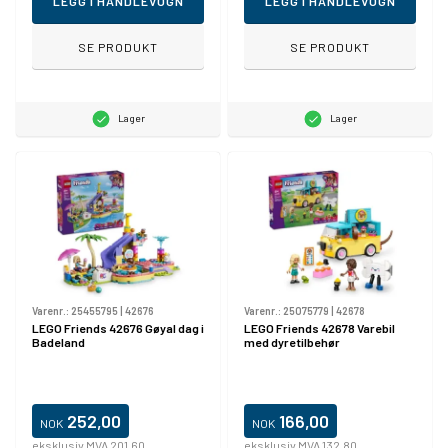
LEGG I HANDLEVOGN
LEGG I HANDLEVOGN
SE PRODUKT
SE PRODUKT
Lager
Lager
Varenr.:
25455795
|
42676
Varenr.:
25075779
|
42678
LEGO Friends 42676 Gøyal dag i
LEGO Friends 42678 Varebil
Badeland
med dyretilbehør
252,00
166,00
NOK
NOK
eksklusiv MVA 201,60
eksklusiv MVA 132,80