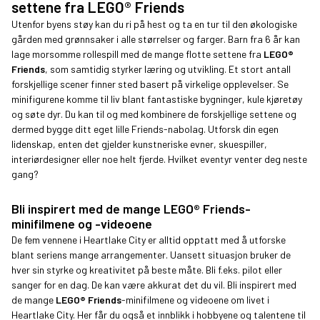
settene fra LEGO® Friends
Utenfor byens støy kan du ri på hest og ta en tur til den økologiske
gården med grønnsaker i alle størrelser og farger. Barn fra 6 år kan
lage morsomme rollespill med de mange flotte settene fra
LEGO®
Friends
, som samtidig styrker læring og utvikling. Et stort antall
forskjellige scener finner sted basert på virkelige opplevelser. Se
minifigurene komme til liv blant fantastiske bygninger, kule kjøretøy
og søte dyr. Du kan til og med kombinere de forskjellige settene og
dermed bygge ditt eget lille Friends-nabolag. Utforsk din egen
lidenskap, enten det gjelder kunstneriske evner, skuespiller,
interiørdesigner eller noe helt fjerde. Hvilket eventyr venter deg neste
gang?
Bli inspirert med de mange LEGO® Friends-
minifilmene og -videoene
De fem vennene i Heartlake City er alltid opptatt med å utforske
blant seriens mange arrangementer. Uansett situasjon bruker de
hver sin styrke og kreativitet på beste måte. Bli f.eks. pilot eller
sanger for en dag. De kan være akkurat det du vil. Bli inspirert med
de mange
LEGO® Friends
-minifilmene og videoene om livet i
Heartlake City. Her får du også et innblikk i hobbyene og talentene til