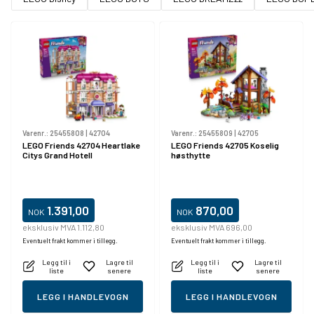
Varenr.:
25455808
|
42704
Varenr.:
25455809
|
42705
LEGO Friends 42704 Heartlake
LEGO Friends 42705 Koselig
Citys Grand Hotell
høsthytte
1.391,00
870,00
NOK
NOK
eksklusiv MVA 1.112,80
eksklusiv MVA 696,00
Eventuelt frakt kommer i tillegg.
Eventuelt frakt kommer i tillegg.
Legg til i
Lagre til
Legg til i
Lagre til
liste
senere
liste
senere
LEGG I HANDLEVOGN
LEGG I HANDLEVOGN