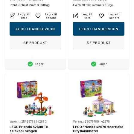
Eventuelt frakt kommer i tillegg.
Eventuelt frakt kommer i tillegg.
Legg til i
Lagre til
Legg til i
Lagre til
liste
senere
liste
senere
LEGG I HANDLEVOGN
LEGG I HANDLEVOGN
SE PRODUKT
SE PRODUKT
Lager
Lager
Varenr.:
25455799
|
42690
Varenr.:
25075780
|
42679
LEGO Friends 42690 Te-
LEGO Friends 42679 Heartlake
selskap i skogen
City kaninhotel