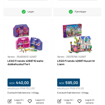
Lager
Fjernlager
Varenr.:
25455803
|
42697
Varenr.:
25075786
|
42687
LEGO Friends 42697 Kreativ
LEGO Friends 42687 Huset til
dukkehuskuffert
Liann
440,00
595,00
NOK
NOK
eksklusiv MVA 352,00
eksklusiv MVA 476,00
Eventuelt frakt kommer i tillegg.
Eventuelt frakt kommer i tillegg.
Legg til i
Lagre til
Legg til i
Lagre til
liste
senere
liste
senere