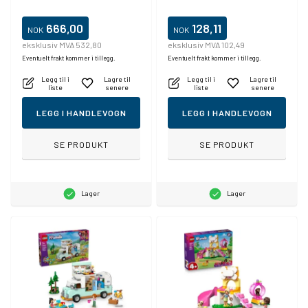
666,00
128,11
NOK
NOK
eksklusiv MVA 532,80
eksklusiv MVA 102,49
Eventuelt frakt kommer i tillegg.
Eventuelt frakt kommer i tillegg.
Legg til i
Lagre til
Legg til i
Lagre til
liste
senere
liste
senere
LEGG I HANDLEVOGN
LEGG I HANDLEVOGN
SE PRODUKT
SE PRODUKT
Lager
Lager