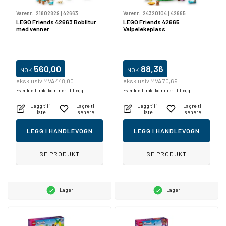
Varenr.:
21802829
|
42663
Varenr.:
24320104
|
42665
LEGO Friends 42663 Bobiltur
LEGO Friends 42665
med venner
Valpelekeplass
560,00
88,36
NOK
NOK
eksklusiv MVA 448,00
eksklusiv MVA 70,69
Eventuelt frakt kommer i tillegg.
Eventuelt frakt kommer i tillegg.
Legg til i
Lagre til
Legg til i
Lagre til
liste
senere
liste
senere
LEGG I HANDLEVOGN
LEGG I HANDLEVOGN
SE PRODUKT
SE PRODUKT
Lager
Lager