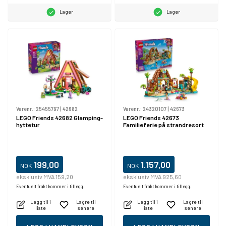
Lager
Lager
Varenr.:
25455797
|
42682
Varenr.:
24320107
|
42673
LEGO Friends 42682 Glamping-
LEGO Friends 42673
hyttetur
Familieferie på strandresort
199,00
1.157,00
NOK
NOK
eksklusiv MVA 159,20
eksklusiv MVA 925,60
Eventuelt frakt kommer i tillegg.
Eventuelt frakt kommer i tillegg.
Legg til i
Lagre til
Legg til i
Lagre til
liste
senere
liste
senere