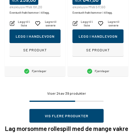
NOK
NOK
eksklusiv MVA 191,20
eksklusiv MVA 517,60
Eventuelt frakt kommer i tillegg.
Eventuelt frakt kommer i tillegg.
Legg til i
Lagre til
Legg til i
Lagre til
liste
senere
liste
senere
LEGG I HANDLEVOGN
LEGG I HANDLEVOGN
SE PRODUKT
SE PRODUKT
Fjernlager
Fjernlager
Viser
24
av 39 produkter
VIS FLERE PRODUKTER
Lag morsomme rollespill med de mange vakre