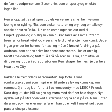
de fem hovedpersonene. Stephanie, som er sporty og en ekte
lagspiller.
Hun er opptatt av all sport og elsker vennene sine like mye som
løping eller sykling. Mia, som elsker naturen og bryr seg om alle dyr –
spesielt hesten Bella. Hun er en campingentusiast ned til
fingertuppene og virkelig en venn du kan lære av. Emma, ??som
brenner for kreativitet og viser sine ferdigheter gjennom kunst. Det er
ingen grenser for hennes fantasi og måte å løse utfordringer på.
Andreas, som er den selvsikre scenekunstneren. Hun er utrolig
hardtarbeidende og født til å stå på scenen. Oliva, som utvikler
dingser og jobber i et laboratorium. Kunnskapen hennes hjelper hele
Heartlake City.
Kalder alle fremtidens astronauter! Hop forbi
Olivias
romfartsakademi
som inspirerer til endeløs lek og kunnskap om
rommet. Gjør deg klar for ditt livs romeventyr med LEGO® Friends.
Kast deg ut i den blå bølgen og svøm med delfiner hele dagen. Nyt
øyeblikket på stranden ved surferhuset og ta en is på vei hjem. Enten
du er nybegynner eller mer erfaren, kan du enkelt finne et sett som
passer dine preferanser.