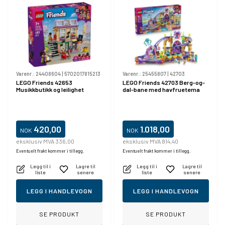
Varenr.:
24408604
|
5702017815213
Varenr.:
25455807
|
42703
LEGO Friends 42653
LEGO Friends 42703 Berg-og-
Musikkbutikk og leilighet
dal-bane med havfruetema
420,00
1.018,00
NOK
NOK
eksklusiv MVA 336,00
eksklusiv MVA 814,40
Eventuelt frakt kommer i tillegg.
Eventuelt frakt kommer i tillegg.
Legg til i
Lagre til
Legg til i
Lagre til
liste
senere
liste
senere
LEGG I HANDLEVOGN
LEGG I HANDLEVOGN
SE PRODUKT
SE PRODUKT