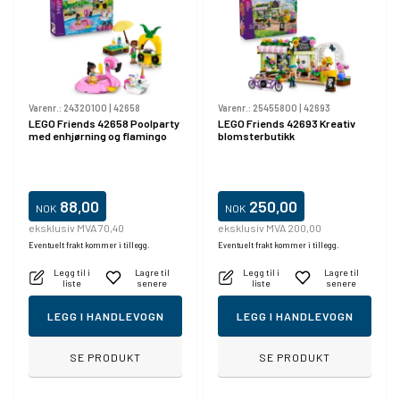
Varenr.:
24320100
|
42658
Varenr.:
25455800
|
42693
LEGO Friends 42658 Poolparty
LEGO Friends 42693 Kreativ
med enhjørning og flamingo
blomsterbutikk
88,00
250,00
NOK
NOK
eksklusiv MVA 70,40
eksklusiv MVA 200,00
Eventuelt frakt kommer i tillegg.
Eventuelt frakt kommer i tillegg.
Legg til i
Lagre til
Legg til i
Lagre til
liste
senere
liste
senere
LEGG I HANDLEVOGN
LEGG I HANDLEVOGN
SE PRODUKT
SE PRODUKT