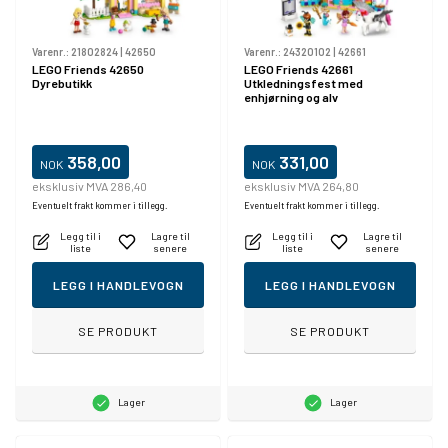
Varenr.:
21802824
|
42650
Varenr.:
24320102
|
42661
LEGO Friends 42650
LEGO Friends 42661
Dyrebutikk
Utkledningsfest med
enhjørning og alv
358,00
331,00
NOK
NOK
eksklusiv MVA 286,40
eksklusiv MVA 264,80
Eventuelt frakt kommer i tillegg.
Eventuelt frakt kommer i tillegg.
Legg til i
Lagre til
Legg til i
Lagre til
liste
senere
liste
senere
LEGG I HANDLEVOGN
LEGG I HANDLEVOGN
SE PRODUKT
SE PRODUKT
Lager
Lager