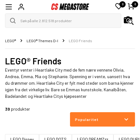
0
0
LEGO®
LEGO® Themes D-I
LEGO Friends
LEGO® Friends
Eventyr venter i Heartlake City med de fem nære vennene Olivia,
Andrea, Emma, Mia og Stephanie. Spenning er i vente, uansett hva
du drømmer om. Heartlake City er fylt med steder som barna kjenner
igjen fra det virkelige liv. Bare se
Emmas kunstskole
,
Kanalbåten
,
Badelandet
og
Heartlake Citys kjøpesenter
39
produkter
Popularitet
LEGO Disney
LEGO DOTS
LEGO DREAMZzz
LEGO DUP