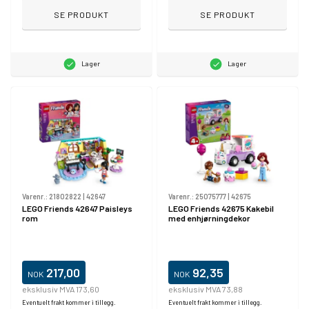
SE PRODUKT
SE PRODUKT
Lager
Lager
Varenr.:
21802822
|
42647
Varenr.:
25075777
|
42675
LEGO Friends 42647 Paisleys
LEGO Friends 42675 Kakebil
rom
med enhjørningdekor
217,00
92,35
NOK
NOK
eksklusiv MVA 173,60
eksklusiv MVA 73,88
Eventuelt frakt kommer i tillegg.
Eventuelt frakt kommer i tillegg.