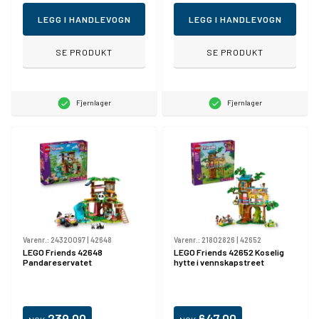
LEGG I HANDLEVOGN
LEGG I HANDLEVOGN
SE PRODUKT
SE PRODUKT
Fjernlager
Fjernlager
Varenr.:
24320097
|
42648
Varenr.:
21802826
|
42652
LEGO Friends 42648
LEGO Friends 42652 Koselig
Pandareservatet
hytte i vennskapstreet
239,00
647,00