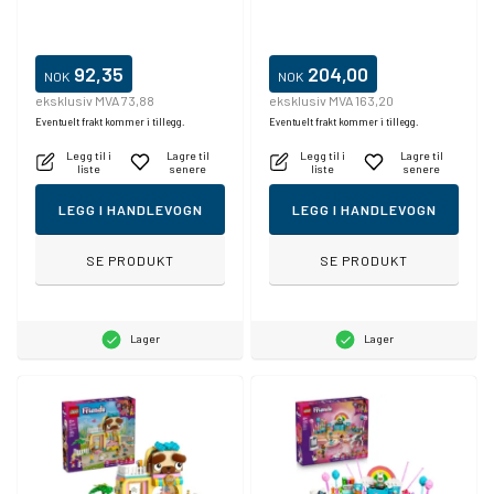
92,35
204,00
NOK
NOK
eksklusiv MVA 73,88
eksklusiv MVA 163,20
Eventuelt frakt kommer i tillegg.
Eventuelt frakt kommer i tillegg.
Legg til i
Lagre til
Legg til i
Lagre til
liste
senere
liste
senere
LEGG I HANDLEVOGN
LEGG I HANDLEVOGN
SE PRODUKT
SE PRODUKT
Lager
Lager