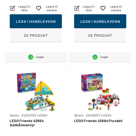
Legg til i
Lagre til
Legg til i
Lagre til
liste
senere
liste
senere
LEGG I HANDLEVOGN
LEGG I HANDLEVOGN
SE PRODUKT
SE PRODUKT
Lager
Lager
Varenr.:
24320103
|
42664
Varenr.:
25455801
|
42694
LEGO Friends 42664
LEGO Friends 42694 Pizzabil
Seilbåteventyr