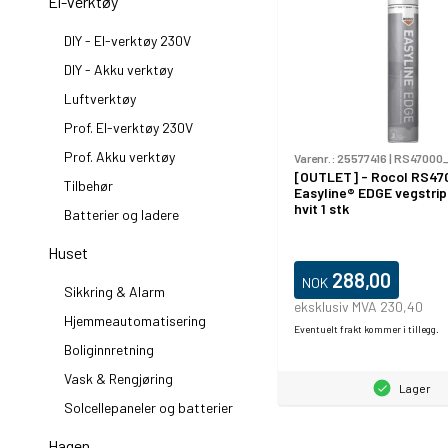
El-verktøy
DIY - El-verktøy 230V
DIY - Akku verktøy
Luftverktøy
Prof. El-verktøy 230V
Prof. Akku verktøy
Varenr.:
25577416
|
RS47000_
[OUTLET] - Rocol RS47
Tilbehør
Easyline® EDGE vegstri
hvit 1 stk
Batterier og ladere
Huset
288,00
NOK
Sikkring & Alarm
eksklusiv MVA 230,40
Hjemmeautomatisering
Eventuelt frakt kommer i tillegg.
Boliginnretning
Vask & Rengjøring
Lager
Solcellepaneler og batterier
Hagen