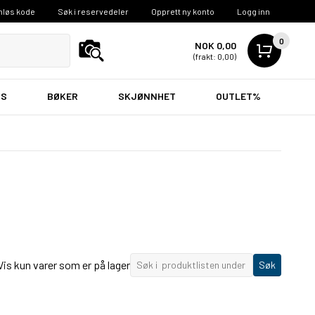
nløs kode
Søk i reservedeler
Opprett ny konto
Logg inn
0
NOK 0,00
(frakt: 0,00)
VS
BØKER
SKJØNNHET
OUTLET%
Vis kun varer som er på lager
Søk