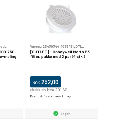
otl_
Varenr.:
25439344
|
1035451_OTL_
000-750
[OUTLET] - Honeywell North P3
pe-maling
filter, pakke med 2 par (4 stk.)
252,00
NOK
eksklusiv MVA 201,60
Eventuelt frakt kommer i tillegg.
Lager