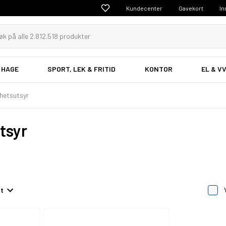
Kundecenter
Gavekort
In
 HAGE
SPORT, LEK & FRITID
KONTOR
EL & V
hetsutsyr
tsyr
et