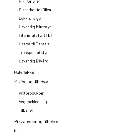
HiFi for biler
Sikkerhet for Bilen
Dekk & felger
Utvendig bilutstyr
Interiørutstyr til bil
Utstyr til Garasje
Transportutstyr
Utvendig Bilvård
Gulvdekke
Maling og tilbehør
Kittprodukter
Veggbekledning
Tilbehør
Pizzaovner og tilbehør
jul