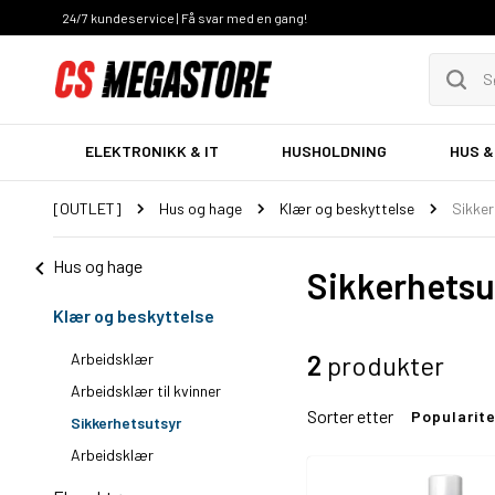
24/7 kundeservice | Få svar med en gang!
ELEKTRONIKK & IT
HUSHOLDNING
HUS &
[OUTLET]
Hus og hage
Klær og beskyttelse
Sikker
Hus og hage
Sikkerhetsu
Klær og beskyttelse
Arbeidsklær
2
produkter
Arbeidsklær til kvinner
Sorter etter
Popularit
Sikkerhetsutsyr
Arbeidsklær