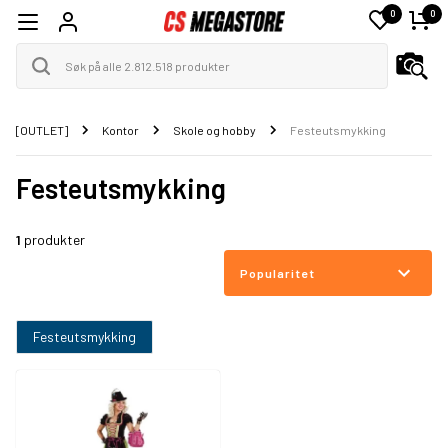
0
0
[OUTLET]
Kontor
Skole og hobby
Festeutsmykking
Festeutsmykking
1
produkter
Popularitet
Festeutsmykking