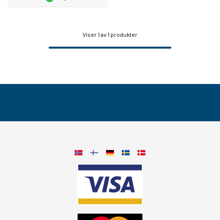
Viser
1
av 1 produkter