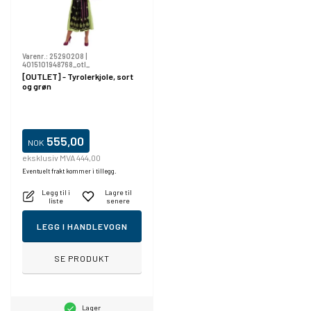
Varenr.:
25290208
|
4015101948768_otl_
[OUTLET] - Tyrolerkjole, sort
og grøn
555,00
NOK
eksklusiv MVA 444,00
Eventuelt frakt kommer i tillegg.
Legg til i
Lagre til
liste
senere
LEGG I HANDLEVOGN
SE PRODUKT
Lager