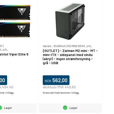
97
|
Varenr.:
8148544
|
M2 MINI GRAY_otl_
_otl_
[OUTLET] - Zalman M2 mini - MT -
riot Viper Elite 5
mini-ITX - sidepanel med vindu
(akryl) - ingen strømforsyning -
grå - USB
,00
562,00
NOK
 4.494,40
eksklusiv MVA 449,60
er i tillegg.
Eventuelt frakt kommer i tillegg.
Lager
Lager