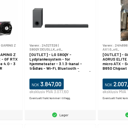
 GAMING Z
Varenr.:
24327326
|
Varenr.:
2414896
S80QY.DEUSLLK_otl_
AX 1.0_otl_
GAMING Z
[OUTLET] - LG S80QY -
[OUTLET] - G
t - GF RTX
Lydplankesystem - for
AORUS ELITE 
e 4.0 - 3
hjemmeteater - 3.1.3-kanal -
micro ATX - 
HR
trådløs - Wi-Fi, Bluetooth -
B650 Chipset 
Appstyrt - USB - 480 watt (Total)
USB-C 3.2 Gen
USB-C 3.2 Gen
LAN, Wi-Fi 6E
3.847,00
2.007
NOK
NOK
innbygd grafi
High Definitio
eksklusiv MVA 3.077,60
eksklusiv MVA 
Eventuelt frakt kommer i tillegg.
Eventuelt frakt komm
Lager