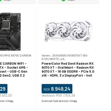
06
|
MPG X670E CARBON
Varenr.:
25340905
|
RX9070XT 16G-
E/OC/WHITE_otl_
E CARBON WIFI -
PowerColor Red Devil Radeon RX
TX - Socket AM5 -
9070 XT - Grafikkort - Radeon RX
pset - USB-C Gen
9070 XT - 16 GB GDDR6 - PCIe 5.0
2 Gen2, USB 3.2
x16 - HDMI, 3 x DisplayPort - hvit
 Gen 2 - 2.5 Gigabit
 Bluetooth - innbygd
reves) - HD-lyd (8-
,29
8.949,24
NOK
3.933,03
eksklusiv MVA 7.159,39
er i tillegg.
Eventuelt frakt kommer i tillegg.