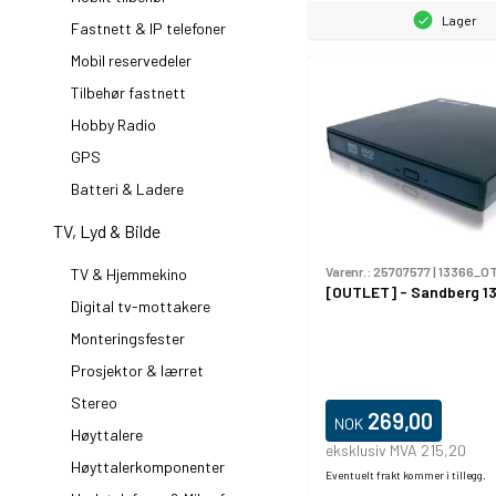
Lager
Fastnett & IP telefoner
Mobil reservedeler
Tilbehør fastnett
Hobby Radio
GPS
Batteri & Ladere
TV, Lyd & Bilde
Varenr.:
25707577
|
13366_O
TV & Hjemmekino
[OUTLET] - Sandberg 1
Digital tv-mottakere
Monteringsfester
Prosjektor & lærret
Stereo
269,00
NOK
Høyttalere
eksklusiv MVA 215,20
Høyttalerkomponenter
Eventuelt frakt kommer i tillegg.