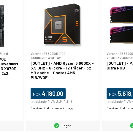
R_otl_
Varenr.:
25329911
|
100-
Varenr.:
253699
100001405WOF_otl_
VEUR532G6028K
70E
[OUTLET] - AMD Ryzen 5 9600X -
[OUTLET] - Pat
Hovedkort
3.9 GHz - 6-core - 12 tråder - 32
Ultra RGB
MD X870E
MB cache - Socket AM5 -
 2x2,
PIB/WOF
2 Gen 2,
Gigabit
ygd
D-lyd (8-
4.180,00
5.618
NOK
NOK
eksklusiv MVA 3.344,00
eksklusiv MVA
Eventuelt frakt kommer i tillegg.
Eventuelt frakt komm
Lager