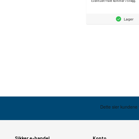
Eventuelt frakt kommer i tillegg.
Lager
Sikker e-handel
Konto