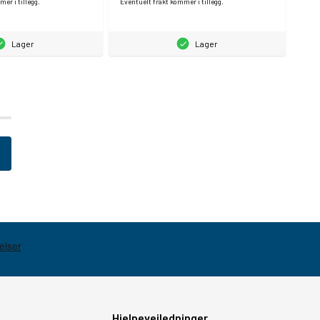
er i tillegg.
Eventuelt frakt kommer i tillegg.
Lager
Lager
Hjelpeveiledninger