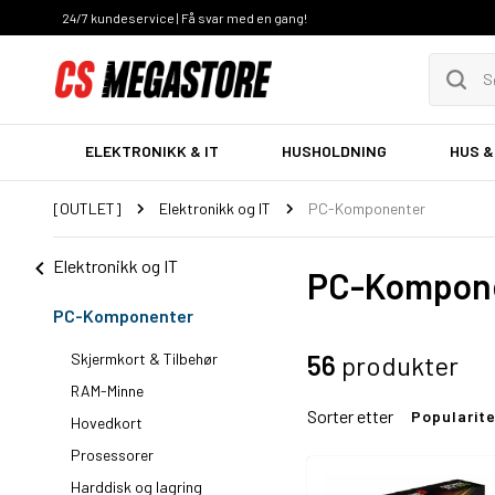
24/7 kundeservice | Få svar med en gang!
ELEKTRONIKK & IT
HUSHOLDNING
HUS &
[OUTLET]
Elektronikk og IT
PC-Komponenter
Elektronikk og IT
PC-Kompon
PC-Komponenter
Skjermkort & Tilbehør
56
produkter
RAM-Minne
Sorter etter
Popularit
Hovedkort
Prosessorer
Harddisk og lagring