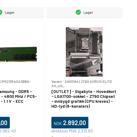
Lager
Lager
|
M323R4GA3BB0-
Varenr.:
24110194
|
Z790 AORUS ELITE
AX_otl_
amsung - DDR5 -
[OUTLET] - Gigabyte - Hovedkort
 - 4800 MHz / PC5-
- LGA1700-sokkel - Z790 Chipset
- 1.1 V - ECC
- innbygd grafikk (CPU kreves) -
HD-lyd (8-kanalers)
,00
2.892,00
NOK
 2.962,40
eksklusiv MVA 2.313,60