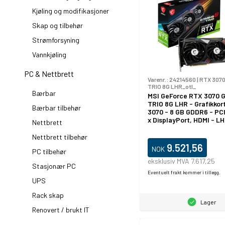
Kjøling og modifikasjoner
Skap og tilbehør
Strømforsyning
Vannkjøling
PC & Nettbrett
Varenr.:
24214560
|
RTX 3070
TRIO 8G LHR_otl_
Bærbar
MSI GeForce RTX 3070 
TRIO 8G LHR - Grafikkor
Bærbar tilbehør
3070 - 8 GB GDDR6 - PCI
x DisplayPort, HDMI - L
Nettbrett
Nettbrett tilbehør
9.521,56
NOK
PC tilbehør
eksklusiv MVA 7.617,25
Stasjonær PC
Eventuelt frakt kommer i tillegg.
UPS
Rack skap
Lager
Renovert / brukt IT