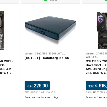
0
Varenr.:
25424193
|
13366_OTL_
Varenr.:
246523
WIFI_otl_
[OUTLET] - Sandberg 133-66
K WIFI -
MSI MPG X670
700-
Hovedkort - A
 USB 3.2
AMD X670 Chi
SB-C 3.2
2x2, USB-C 3.
 - 2.5
Gen 1, USB 3.2
luetooth -
LAN, Wi-Fi 6,
ves) -
grafikk (CPU k
229,00
4.916
NOK
NOK
kanalers)
eksklusiv MVA 183,20
eksklusiv MVA 
Eventuelt frakt kommer i tillegg.
Eventuelt frakt komm