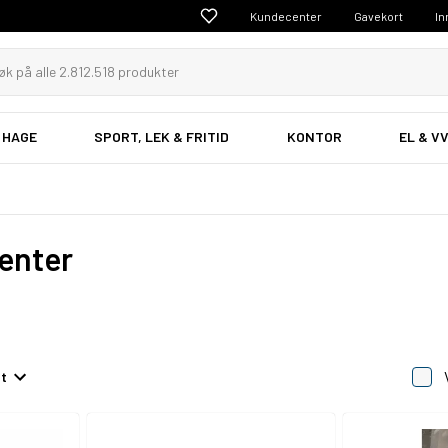
Kundecenter
Gavekort
In
 HAGE
SPORT, LEK & FRITID
KONTOR
EL & V
enter
et