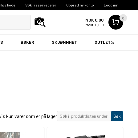
nløs kode
Søk i reservedeler
Opprett ny konto
Logg inn
0
NOK 0,00
(frakt: 0,00)
VS
BØKER
SKJØNNHET
OUTLET%
Vis kun varer som er på lager
Søk