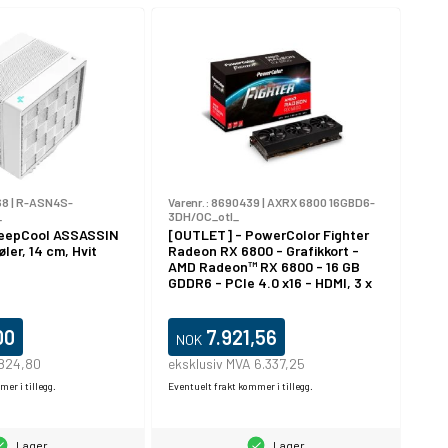
68
|
R-ASN4S-
Varenr.:
8690439
|
AXRX 6800 16GBD6-
_
3DH/OC_otl_
DeepCool ASSASSIN
[OUTLET] - PowerColor Fighter
ler, 14 cm, Hvit
Radeon RX 6800 - Grafikkort -
AMD Radeon™ RX 6800 - 16 GB
GDDR6 - PCIe 4.0 x16 - HDMI, 3 x
DisplayPort
00
7.921,56
NOK
 824,80
eksklusiv MVA 6.337,25
er i tillegg.
Eventuelt frakt kommer i tillegg.
Lager
Lager