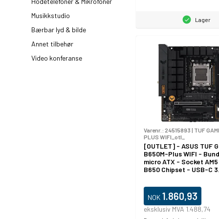
Hodetelefoner & Mikrofoner
Musikkstudio
Lager
Bærbar lyd & bilde
Annet tilbehør
Video konferanse
Varenr.:
24515893
|
TUF GAM
PLUS WIFI_otl_
[OUTLET] - ASUS TUF 
B650M-Plus WIFI - Bund
micro ATX - Socket AM5
B650 Chipset - USB-C 3
2x2, USB 3.1 Gen 2, USB 
USB-C 3.2 Gen 1 - 2.5 Gi
LAN, Bluetooth - onboar
1.860,93
NOK
(CPU påkrævet) - HD Aud
kanaler)
eksklusiv MVA 1.488,74