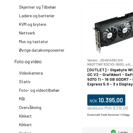
Skjermer og Tilbehør
Ladere og batterier
KVM og brytere
Nettverk
Mus og tastatur
Øvrige datakomponenter
Varenr.:
25451438
|
GV-
Foto og video
N507TWF3OCV2-16GD_otl_
[OUTLET] - Gigabyte 
Videokamera
OC V2 - Grafikkort - Ge
5070 Ti - 16 GB GDDR7 -
Stativ
Express 5.0 - 3 x Displa
HDMI
Foto- og videotilbehør
Mål
10.395,00
NOK
Overvåkning
eksklusiv MVA 8.316,00
Eventuelt frakt kommer i tillegg.
Kikkert
Kikkert
Lager