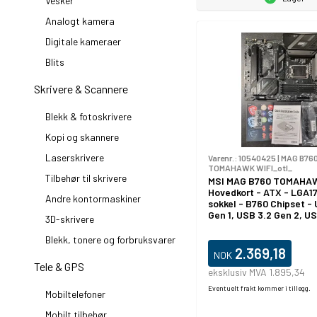
Vesker
Analogt kamera
Digitale kameraer
Blits
Skrivere & Scannere
Blekk & fotoskrivere
Kopi og skannere
Laserskrivere
Varenr.:
10540425
|
MAG B76
TOMAHAWK WIFI_otl_
Tilbehør til skrivere
MSI MAG B760 TOMAHAW
Hovedkort - ATX - LGA1
Andre kontormaskiner
sokkel - B760 Chipset -
Gen 1, USB 3.2 Gen 2, U
3D-skrivere
Gen2, USB-C 3.2 Gen 2x2
Gigabit LAN, Wi-Fi 6E, B
Blekk, tonere og forbruksvarer
innbygd grafikk (CPU kre
2.369,18
NOK
HD-lyd (8-kanalers)
Tele & GPS
eksklusiv MVA 1.895,34
Eventuelt frakt kommer i tillegg.
Mobiltelefoner
Mobilt tilbehør