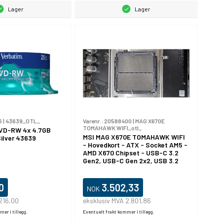
Lager
Lager
6
|
43639_OTL_
Varenr.:
20588400
|
MAG X670E
TOMAHAWK WIFI_otl_
VD-RW 4x 4.7GB
MSI MAG X670E TOMAHAWK WIFI
ilver 43639
- Hovedkort - ATX - Socket AM5 -
AMD X670 Chipset - USB-C 3.2
Gen2, USB-C Gen 2x2, USB 3.2
Gen 1, USB 3.2 Gen 2 - 2.5 Gigabit
LAN, Wi-Fi 6, Bluetooth - innbygd
grafikk (CPU kreves) - HD-lyd (8-
0
3.502,33
NOK
kanalers)
216,00
eksklusiv MVA 2.801,86
er i tillegg.
Eventuelt frakt kommer i tillegg.