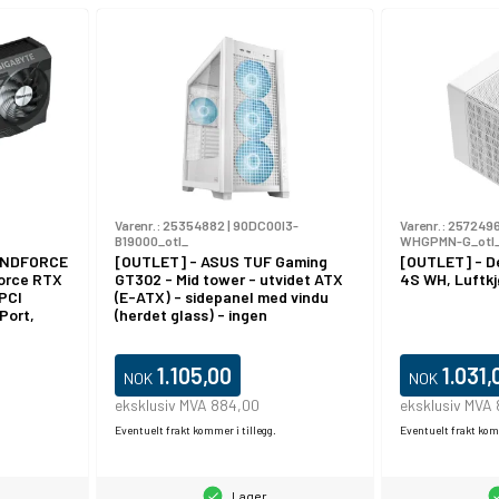
Varenr.:
25354882
|
90DC00I3-
Varenr.:
257249
B19000_otl_
WHGPMN-G_otl
WINDFORCE
[OUTLET] - ASUS TUF Gaming
[OUTLET] - 
Force RTX
GT302 - Mid tower - utvidet ATX
4S WH, Luftkjø
 PCI
(E-ATX) - sidepanel med vindu
yPort,
(herdet glass) - ingen
strømforsyning - hvit - USB/lyd
1.105,00
1.031,
NOK
NOK
eksklusiv MVA 884,00
eksklusiv MVA
Eventuelt frakt kommer i tillegg.
Eventuelt frakt komm
Lager