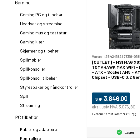
Gaming
Gaming PC og tilbehør
Headset og streaming
Gaming mus og tastatur
Gaming klær
Skjermer og tilbehør
Varenr.:
25424182
|
7E59-018
Spillmøbler
[OUTLET] - MSI MAG X8
TOMAHAWK MAX WIFI - 
Spillkonsoller
- ATX - Socket AM5 - A
Chipset - USB-C 3.2 Gen
Spillkonsoll tilbehør
USB-C 3.2 Gen2, USB 3.
USB 3.2 Gen 1, USB4 - 5 
Styrespaker og håndkontroller
Ethernet, Wi-Fi 7 - innb
Spill
grafikk (CPU kreves) - H
3.846,00
NOK
kanalers)
Streaming
eksklusiv MVA 3.076,80
Eventuelt frakt kommer i tillegg.
PC tilbehør
Kabler og adaptere
Lager
Kontrollere