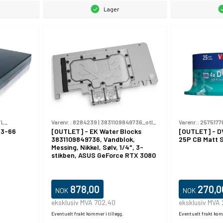
Lager
TL_
Varenr.:
8284239
|
3831109849736_otl_
Varenr.:
2575177
33-66
[OUTLET] - EK Water Blocks
[OUTLET] - D
3831109849736, Vandblok,
25P CB Matt S
Messing, Nikkel, Sølv, 1/4", 3-
stikben, ASUS GeForce RTX 3080
TUF, ASUS GeForce RTX 3090
TUF
878,00
270,0
NOK
NOK
eksklusiv MVA 702,40
eksklusiv MVA 
Eventuelt frakt kommer i tillegg.
Eventuelt frakt komm