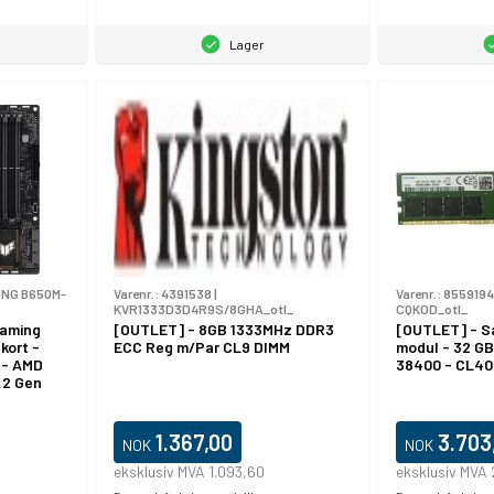
Lager
ING B650M-
Varenr.:
4391538
|
Varenr.:
8559194
KVR1333D3D4R9S/8GHA_otl_
CQKOD_otl_
Gaming
[OUTLET] - 8GB 1333MHz DDR3
[OUTLET] - S
kort -
ECC Reg m/Par CL9 DIMM
modul - 32 GB
 - AMD
38400 - CL40 
.2 Gen
3.2 Gen 2,
gabit
d grafik
1.367,00
3.703
NOK
NOK
io (8-
eksklusiv MVA 1.093,60
eksklusiv MVA