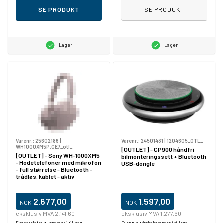
SE PRODUKT
SE PRODUKT
Lager
Lager
Varenr.:
25602186
|
Varenr.:
24501431
|
1204605_OTL_
WH1000XM5P.CE7_otl_
[OUTLET] - CP900 håndfri
[OUTLET] - Sony WH-1000XM5
bilmonteringssett + Bluetooth
- Hodetelefoner med mikrofon
USB-dongle
- full størrelse - Bluetooth -
trådløs, kablet - aktiv
støydemping - 3,5 mm jakk -
lydisolerende - røykefarget
rosa
2.677,00
1.597,00
NOK
NOK
eksklusiv MVA 2.141,60
eksklusiv MVA 1.277,60
Eventuelt frakt kommer i tillegg.
Eventuelt frakt kommer i tillegg.