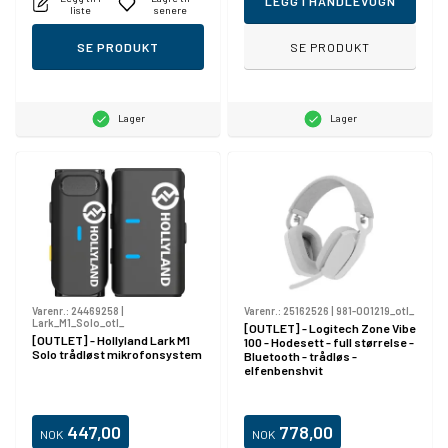
LEGG I HANDLEVOGN
liste
senere
SE PRODUKT
SE PRODUKT
Lager
Lager
Varenr.:
24469258
|
Varenr.:
25162526
|
981-001219_otl_
Lark_M1_Solo_otl_
[OUTLET] - Logitech Zone Vibe
[OUTLET] - Hollyland Lark M1
100 - Hodesett - full størrelse -
Solo trådløst mikrofonsystem
Bluetooth - trådløs -
elfenbenshvit
447,00
778,00
NOK
NOK