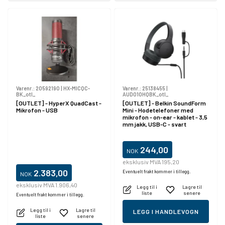
Varenr.:
20592190
|
HX-MICQC-
Varenr.:
25138455
|
BK_otl_
AUD010HQBK_otl_
[OUTLET] - HyperX QuadCast -
[OUTLET] - Belkin SoundForm
Mikrofon - USB
Mini - Hodetelefoner med
mikrofon - on-ear - kablet - 3,5
mm jakk, USB-C - svart
244,00
NOK
eksklusiv MVA 195,20
2.383,00
Eventuelt frakt kommer i tillegg.
NOK
eksklusiv MVA 1.906,40
Legg til i
Lagre til
liste
senere
Eventuelt frakt kommer i tillegg.
Legg til i
Lagre til
LEGG I HANDLEVOGN
liste
senere