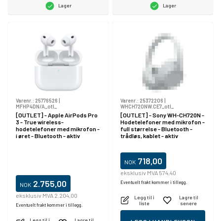
Lager
Lager
Varenr.:
25776526
|
Varenr.:
25372206
|
MFHP4DN/A_otl_
WHCH720NW.CE7_otl_
[OUTLET] - Apple AirPods Pro
[OUTLET] - Sony WH-CH720N -
3 - True wireless-
Hodetelefoner med mikrofon -
hodetelefoner med mikrofon -
full størrelse - Bluetooth -
i øret - Bluetooth - aktiv
trådløs, kablet - aktiv
støydemping - hvit
støydemping - 3,5 mm jakk -
hvit
718,00
NOK
eksklusiv MVA 574,40
2.755,00
Eventuelt frakt kommer i tillegg.
NOK
eksklusiv MVA 2.204,00
Legg til i
Lagre til
liste
senere
Eventuelt frakt kommer i tillegg.
Legg til i
Lagre til