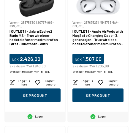
Varenr.:
25575630
|
20797-999-
Varenr.:
25767523
|
MME73ZM/A-
899_otl_
OM_otl_
[OUTLET] - Jabra Evolve2
[OUTLET] - Apple AirPods with
Buds MS - True wireless-
MagSafe Charging Case - 3.
hodetelefoner med mikrofon -
generasjon - True wireless-
i øret - Bluetooth - aktiv
hodetelefoner med mikrofon -
støydemping - USB-C via
ørepropp - Bluetooth
Bluetooth-adapter -
lydisolerende - svart -
2.426,00
1.507,00
NOK
NOK
Certified for Microsoft Teams
eksklusiv MVA 1.940,80
eksklusiv MVA 1.205,60
Eventuelt frakt kommer i tillegg.
Eventuelt frakt kommer i tillegg.
Legg til i
Lagre til
Legg til i
Lagre til
liste
senere
liste
senere
SE PRODUKT
SE PRODUKT
Lager
Lager