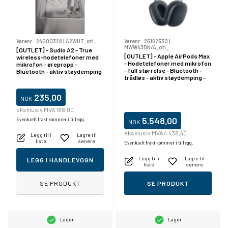
Varenr.:
24000328
|
A2WHT_otl_
Varenr.:
25162530
|
MWW43DN/A_otl_
[OUTLET] - Sudio A2 - True
[OUTLET] - Apple AirPods Max
wireless-hodetelefoner med
- Hodetelefoner med mikrofon
mikrofon - ørepropp -
- full størrelse - Bluetooth -
Bluetooth - aktiv støydemping
trådløs - aktiv støydemping -
- hvit
midnatt
235,00
NOK
eksklusiv MVA 188,00
5.548,00
Eventuelt frakt kommer i tillegg.
NOK
eksklusiv MVA 4.438,40
Legg til i
Lagre til
liste
senere
Eventuelt frakt kommer i tillegg.
Legg til i
Lagre til
LEGG I HANDLEVOGN
liste
senere
SE PRODUKT
SE PRODUKT
Lager
Lager