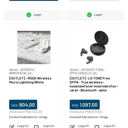
Lager
Lager
Varenr.:
25738310
|
Varenr.:
10172903
|
TONE-
WIMICROLW_otl_
DFP9.CDEULLK_otl_
[OUTLET] - RODE Wireless
[OUTLET] - LG TONE Free
Micro Lightning White
DFP9 - True wireless-
hodetelefoner med mikrofon -
i øret - Bluetooth - aktiv
støydemping - trekullsort
904,00
1.097,00
NOK
NOK
eksklusiv MVA 723,20
eksklusiv MVA 877,60
Eventuelt frakt kommer i tillegg.
Eventuelt frakt kommer i tillegg.
Legg til i
Lagre til
Legg til i
Lagre til