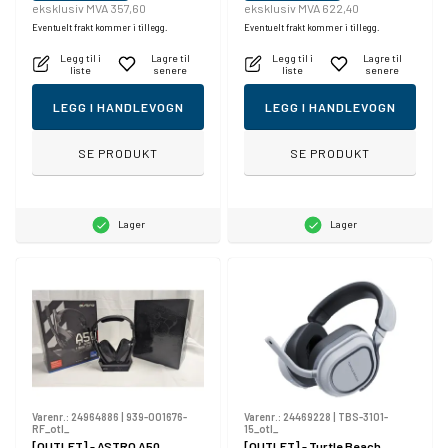
eksklusiv MVA 357,60
eksklusiv MVA 622,40
Eventuelt frakt kommer i tillegg.
Eventuelt frakt kommer i tillegg.
Legg til i
Lagre til
Legg til i
Lagre til
liste
senere
liste
senere
LEGG I HANDLEVOGN
LEGG I HANDLEVOGN
SE PRODUKT
SE PRODUKT
Lager
Lager
Varenr.:
24964886
|
939-001676-
Varenr.:
24469228
|
TBS-3101-
RF_otl_
15_otl_
[OUTLET] - ASTRO A50
[OUTLET] - Turtle Beach