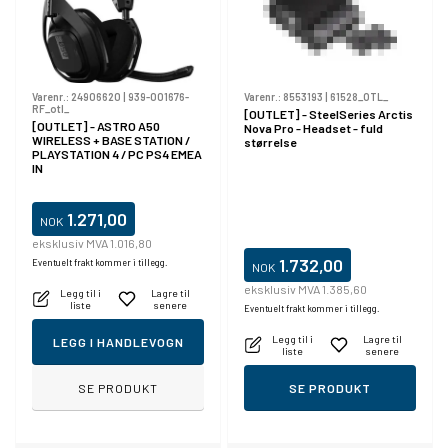
Varenr.:
24906620
|
939-001676-
Varenr.:
8553193
|
61528_OTL_
RF_otl_
[OUTLET] - SteelSeries Arctis
[OUTLET] - ASTRO A50
Nova Pro - Headset - fuld
WIRELESS + BASE STATION /
størrelse
PLAYSTATION 4 / PC PS4 EMEA
IN
1.271,00
NOK
eksklusiv MVA 1.016,80
1.732,00
Eventuelt frakt kommer i tillegg.
NOK
eksklusiv MVA 1.385,60
Legg til i
Lagre til
liste
senere
Eventuelt frakt kommer i tillegg.
Legg til i
Lagre til
LEGG I HANDLEVOGN
liste
senere
SE PRODUKT
SE PRODUKT