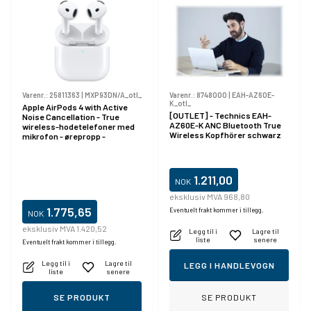
Varenr.:
25811363
|
MXP93DN/A_otl_
Varenr.:
8748000
|
EAH-AZ60E-
K_otl_
Apple AirPods 4 with Active
[OUTLET] - Technics EAH-
Noise Cancellation - True
AZ60E-K ANC Bluetooth True
wireless-hodetelefoner med
Wireless Kopfhörer schwarz
mikrofon - ørepropp -
Bluetooth - aktiv støydemping
- hvit
1.211,00
NOK
eksklusiv MVA 968,80
1.775,65
Eventuelt frakt kommer i tillegg.
NOK
eksklusiv MVA 1.420,52
Legg til i
Lagre til
liste
senere
Eventuelt frakt kommer i tillegg.
Legg til i
Lagre til
LEGG I HANDLEVOGN
liste
senere
SE PRODUKT
SE PRODUKT