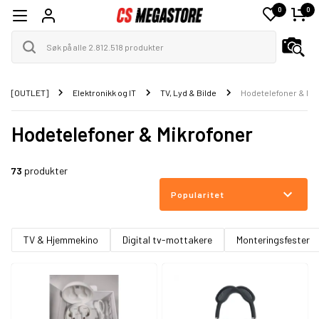
0
0
[OUTLET]
Elektronikk og IT
TV, Lyd & Bilde
Hodetelefoner & Mi
Hodetelefoner & Mikrofoner
73
produkter
Popularitet
TV & Hjemmekino
Digital tv-mottakere
Monteringsfester