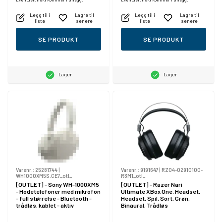
Legg til i
Lagre til
Legg til i
Lagre til
liste
senere
liste
senere
SE PRODUKT
SE PRODUKT
Lager
Lager
Varenr.:
25281744
|
Varenr.:
9191647
|
RZ04-02910100-
WH1000XM5S.CE7_otl_
R3M1_otl_
[OUTLET] - Sony WH-1000XM5
[OUTLET] - Razer Nari
- Hodetelefoner med mikrofon
Ultimate XBox One, Headset,
- full størrelse - Bluetooth -
Headset, Spil, Sort, Grøn,
trådløs, kablet - aktiv
Binaural, Trådløs
støydemping - 3,5 mm jakk -
sølv