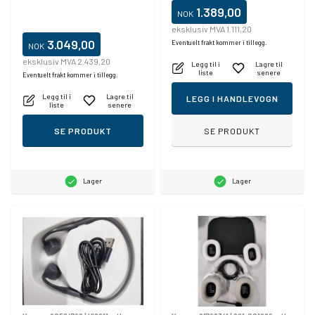
1.389,00
NOK
eksklusiv MVA 1.111,20
3.049,00
Eventuelt frakt kommer i tillegg.
NOK
eksklusiv MVA 2.439,20
Legg til i
Lagre til
liste
senere
Eventuelt frakt kommer i tillegg.
Legg til i
Lagre til
LEGG I HANDLEVOGN
liste
senere
SE PRODUKT
SE PRODUKT
Lager
Lager