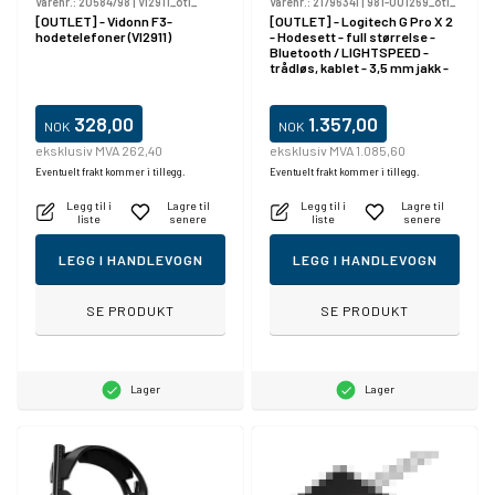
Varenr.:
20584798
|
VI2911_otl_
Varenr.:
21796341
|
981-001269_otl_
[OUTLET] - Vidonn F3-
[OUTLET] - Logitech G Pro X 2
hodetelefoner (VI2911)
- Hodesett - full størrelse -
Bluetooth / LIGHTSPEED -
trådløs, kablet - 3,5 mm jakk -
lydisolerende - hvit
328,00
1.357,00
NOK
NOK
eksklusiv MVA 262,40
eksklusiv MVA 1.085,60
Eventuelt frakt kommer i tillegg.
Eventuelt frakt kommer i tillegg.
Legg til i
Lagre til
Legg til i
Lagre til
liste
senere
liste
senere
LEGG I HANDLEVOGN
LEGG I HANDLEVOGN
SE PRODUKT
SE PRODUKT
Lager
Lager