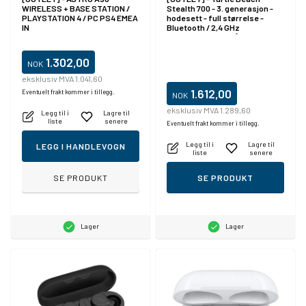
WIRELESS + BASE STATION /
Stealth 700 - 3. generasjon -
PLAYSTATION 4 / PC PS4 EMEA
hodesett - full størrelse -
IN
Bluetooth / 2,4 GHz
radiofrekvens - trådløs -
lydisolerende - hvit
1.302,00
NOK
eksklusiv MVA 1.041,60
1.612,00
Eventuelt frakt kommer i tillegg.
NOK
eksklusiv MVA 1.289,60
Legg til i
Lagre til
liste
senere
Eventuelt frakt kommer i tillegg.
Legg til i
Lagre til
LEGG I HANDLEVOGN
liste
senere
SE PRODUKT
SE PRODUKT
Lager
Lager