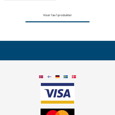
Viser
1
av 1 produkter