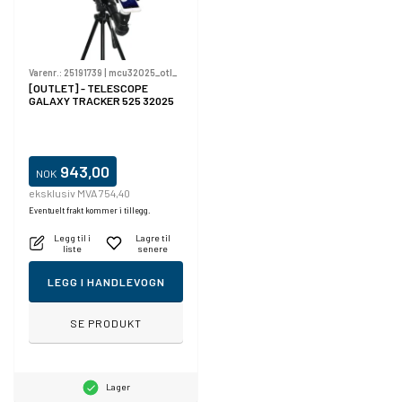
Varenr.:
25191739
|
mcu32025_otl_
[OUTLET] - TELESCOPE
GALAXY TRACKER 525 32025
943,00
NOK
eksklusiv MVA 754,40
Eventuelt frakt kommer i tillegg.
Legg til i
Lagre til
liste
senere
LEGG I HANDLEVOGN
SE PRODUKT
Lager