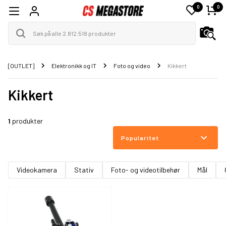
0
0
[OUTLET]
Elektronikk og IT
Foto og video
Kikkert
Kikkert
1
produkter
Popularitet
Videokamera
Stativ
Foto- og videotilbehør
Mål